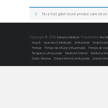
Nu a fost găsit niciun produs care să se 
Copyright © 2026
. Powered by
Edicena Medical
WordP
Acasă
Aparatură Medicală
Ambulanțe
Imobilizare
Pompe
Pompe de infuzie (infuzomate)
Pompe de injec
Terapie cu ultrasunete
Medicină Internă
Medicina Mu
Dotări Minime
Dotare Minimă Ambulanțe
Dotare Min