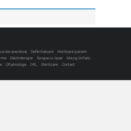
parate anestezie
Defibrilatoare
Monitoare pacient
rmie
Electroterapie
Terapie cu laser
Masaj limfatic
ie
Oftalmologie
ORL
Sterilizare
Contact