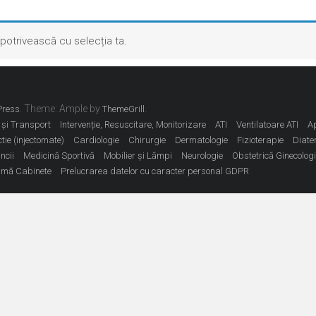
potrivească cu selecția ta.
. Theme: Ample by
.
ress
ThemeGrill
 și Transport
Intervenție, Resuscitare, Monitorizare
ATI
Ventilatoare ATI
A
tie (injectomate)
Cardiologie
Chirurgie
Dermatologie
Fizioterapie
Diate
ncii
Medicină Sportivă
Mobilier și Lămpi
Neurologie
Obstetrică Ginecolog
imă Cabinete
Prelucrarea datelor cu caracter personal GDPR