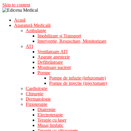
Skip to content
Acasă
Aparatura Medicala
Aparatură Medicală
Edicena Medical
Ambulanțe
Imobilizare și Transport
Intervenție, Resuscitare, Monitorizare
ATI
Ventilatoare ATI
Aparate anestezie
Defibrilatoare
Monitoare pacient
Pompe
Pompe de infuzie (infuzomate)
Pompe de injectie (injectomate)
Cardiologie
Chirurgie
Dermatologie
Fizioterapie
Diatermie
Electroterapie
Terapie cu laser
Masaj limfatic
Terapie cu ultrasunete