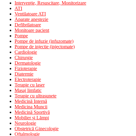
Intervenție, Resuscitare, Monitorizare
ATI
Ventilatoare ATI
Aparate anestezie
Defibrilatoare
Monitoare pacient
Pompe
Pompe de infuzie (infuzomate)
Pompe de injectie (injectomate)
Cardiologie
Chirurgie
Dermatologie
Fizioterapie
Diatermie
Electroterapie
Terapie cu laser
Masaj limfatic
Terapie cu ultrasunete
Medicină Internă
Medicina Muncii
Medicină Sportivă
Mobilier și Lămpi
Neurologie
Obstetrică Ginecologie
Oftalmologie