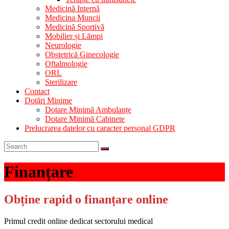
Medicină Internă
Medicina Muncii
Medicină Sportivă
Mobilier și Lămpi
Neurologie
Obstetrică Ginecologie
Oftalmologie
ORL
Sterilizare
Contact
Dotări Minime
Dotare Minimă Ambulanțe
Dotare Minimă Cabinete
Prelucrarea datelor cu caracter personal GDPR
Finanțare
Obține rapid o finanțare online
Primul credit online dedicat sectorului medical