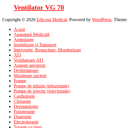
Ventilator VG 70
Copyright © 2026
Edicena Medical
. Powered by
WordPress
. Theme
Acasă
Aparatură Medicală
Ambulanțe
Imobilizare și Transport
Intervenție, Resuscitare, Monitorizare
ATI
Ventilatoare ATI
Aparate anestezie
Defibrilatoare
Monitoare pacient
Pompe
Pompe de infuzie (infuzomate)
Pompe de injectie (injectomate)
Cardiologie
Chirurgie
Dermatologie
Fizioterapie
Diatermie
Electroterapie
Terapie cu laser