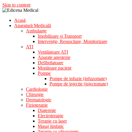
Skip to content
Acasă
Aparatura Medicala
Aparatură Medicală
Edicena Medical
Ambulanțe
Imobilizare și Transport
Intervenție, Resuscitare, Monitorizare
ATI
Ventilatoare ATI
Aparate anestezie
Defibrilatoare
Monitoare pacient
Pompe
Pompe de infuzie (infuzomate)
Pompe de injectie (injectomate)
Cardiologie
Chirurgie
Dermatologie
Fizioterapie
Diatermie
Electroterapie
Terapie cu laser
Masaj limfatic
Terapie cu ultrasunete