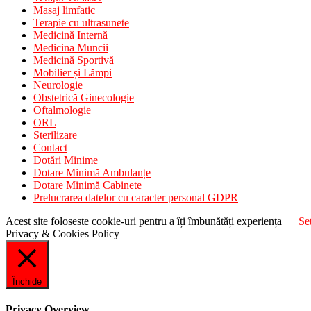
Masaj limfatic
Terapie cu ultrasunete
Medicină Internă
Medicina Muncii
Medicină Sportivă
Mobilier și Lămpi
Neurologie
Obstetrică Ginecologie
Oftalmologie
ORL
Sterilizare
Contact
Dotări Minime
Dotare Minimă Ambulanțe
Dotare Minimă Cabinete
Prelucrarea datelor cu caracter personal GDPR
Acest site foloseste cookie-uri pentru a îți îmbunătăți experiența
Set
Privacy & Cookies Policy
Închide
Privacy Overview