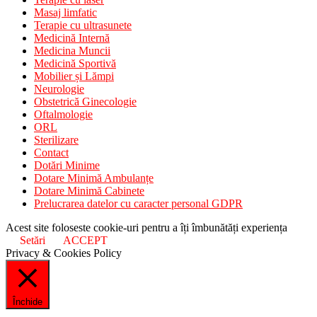
Masaj limfatic
Terapie cu ultrasunete
Medicină Internă
Medicina Muncii
Medicină Sportivă
Mobilier și Lămpi
Neurologie
Obstetrică Ginecologie
Oftalmologie
ORL
Sterilizare
Contact
Dotări Minime
Dotare Minimă Ambulanțe
Dotare Minimă Cabinete
Prelucrarea datelor cu caracter personal GDPR
Acest site foloseste cookie-uri pentru a îți îmbunătăți experiența
Setări
ACCEPT
Privacy & Cookies Policy
Închide