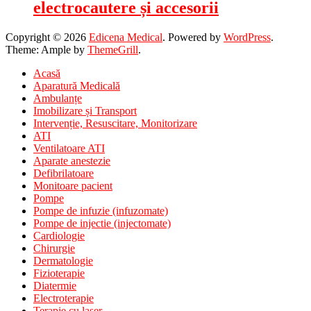
electrocautere și accesorii
Copyright © 2026
Edicena Medical
. Powered by
WordPress
.
Theme: Ample by
ThemeGrill
.
Acasă
Aparatură Medicală
Ambulanțe
Imobilizare și Transport
Intervenție, Resuscitare, Monitorizare
ATI
Ventilatoare ATI
Aparate anestezie
Defibrilatoare
Monitoare pacient
Pompe
Pompe de infuzie (infuzomate)
Pompe de injectie (injectomate)
Cardiologie
Chirurgie
Dermatologie
Fizioterapie
Diatermie
Electroterapie
Terapie cu laser