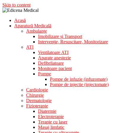
Skip to content
Acasă
Aparatura Medicala
Aparatură Medicală
Edicena Medical
Ambulanțe
Imobilizare și Transport
Intervenție, Resuscitare, Monitorizare
ATI
Ventilatoare ATI
Aparate anestezie
Defibrilatoare
Monitoare pacient
Pompe
Pompe de infuzie (infuzomate)
Pompe de injectie (injectomate)
Cardiologie
Chirurgie
Dermatologie
Fizioterapie
Diatermie
Electroterapie
Terapie cu laser
Masaj limfatic
Terapie cu ultrasunete