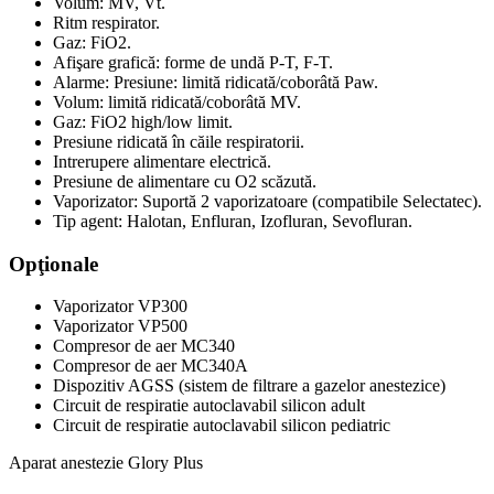
Volum: MV, Vt.
Ritm respirator.
Gaz: FiO2.
Afişare grafică: forme de undă P-T, F-T.
Alarme: Presiune: limită ridicată/coborâtă Paw.
Volum: limită ridicată/coborâtă MV.
Gaz: FiO2 high/low limit.
Presiune ridicată în căile respiratorii.
Intrerupere alimentare electrică.
Presiune de alimentare cu O2 scăzută.
Vaporizator: Suportă 2 vaporizatoare (compatibile Selectatec).
Tip agent: Halotan, Enfluran, Izofluran, Sevofluran.
Opţionale
Vaporizator VP300
Vaporizator VP500
Compresor de aer MC340
Compresor de aer MC340A
Dispozitiv AGSS (sistem de filtrare a gazelor anestezice)
Circuit de respiratie autoclavabil silicon adult
Circuit de respiratie autoclavabil silicon pediatric
Aparat anestezie Glory Plus