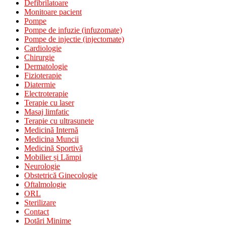
Defibrilatoare
Monitoare pacient
Pompe
Pompe de infuzie (infuzomate)
Pompe de injectie (injectomate)
Cardiologie
Chirurgie
Dermatologie
Fizioterapie
Diatermie
Electroterapie
Terapie cu laser
Masaj limfatic
Terapie cu ultrasunete
Medicină Internă
Medicina Muncii
Medicină Sportivă
Mobilier și Lămpi
Neurologie
Obstetrică Ginecologie
Oftalmologie
ORL
Sterilizare
Contact
Dotări Minime