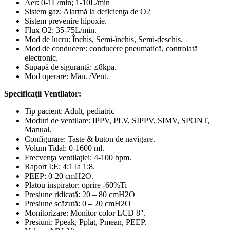
Aer: 0-1L/min; 1-10L/min
Sistem gaz: Alarmă la deficienţa de O2
Sistem prevenire hipoxie.
Flux O2: 35-75L/min.
Mod de lucru: Închis, Semi-închis, Semi-deschis.
Mod de conducere: conducere pneumatică, controlată
electronic.
Supapă de siguranţă: ≤8kpa.
Mod operare: Man. /Vent.
Specificaţii Ventilator:
Tip pacient: Adult, pediatric
Moduri de ventilare: IPPV, PLV, SIPPV, SIMV, SPONT,
Manual.
Configurare: Taste & buton de navigare.
Volum Tidal: 0-1600 ml.
Frecvenţa ventilaţiei: 4-100 bpm.
Raport I:E: 4:1 la 1:8.
PEEP: 0-20 cmH2O.
Platou inspirator: oprire -60%Ti
Presiune ridicată: 20 – 80 cmH2O
Presiune scăzută: 0 – 20 cmH2O
Monitorizare: Monitor color LCD 8″.
Presiuni: Ppeak, Pplat, Pmean, PEEP.