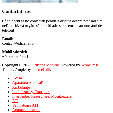
Contactați-ne!
Când doriți să ne contactați pentru a discuta despre preț sau alte
nelămuriri, vă rugăm să folosiți adresa de email sau numărul de
telefon!
Email:
contact@edicena.ro
Mobil vânzări:
+40720.204.021
Copyright © 2026
Edicena Medical
. Powered by
WordPress
.
Theme: Ample by
ThemeGrill
.
Acasă
Aparatură Medicală
Ambulanțe
Imobilizare și Transport
Intervenție, Resuscitare, Monitorizare
ATI
Ventilatoare ATI
Aparate anestezie