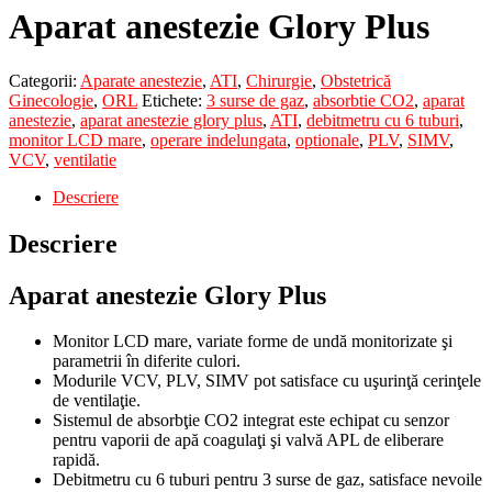
Aparat anestezie Glory Plus
Categorii:
Aparate anestezie
,
ATI
,
Chirurgie
,
Obstetrică
Ginecologie
,
ORL
Etichete:
3 surse de gaz
,
absorbtie CO2
,
aparat
anestezie
,
aparat anestezie glory plus
,
ATI
,
debitmetru cu 6 tuburi
,
monitor LCD mare
,
operare indelungata
,
optionale
,
PLV
,
SIMV
,
VCV
,
ventilatie
Descriere
Descriere
Aparat anestezie Glory Plus
Monitor LCD mare, variate forme de undă monitorizate şi
parametrii în diferite culori.
Modurile VCV, PLV, SIMV pot satisface cu uşurinţă cerinţele
de ventilaţie.
Sistemul de absorbţie CO2 integrat este echipat cu senzor
pentru vaporii de apă coagulaţi şi valvă APL de eliberare
rapidă.
Debitmetru cu 6 tuburi pentru 3 surse de gaz, satisface nevoile