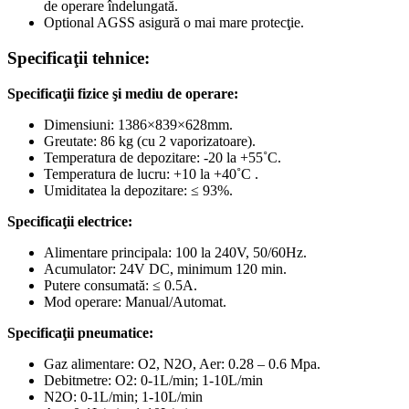
de operare îndelungată.
Optional AGSS asigură o mai mare protecţie.
Specificaţii tehnice:
Specificaţii fizice şi mediu de operare:
Dimensiuni: 1386×839×628mm.
Greutate: 86 kg (cu 2 vaporizatoare).
Temperatura de depozitare: -20 la +55˚C.
Temperatura de lucru: +10 la +40˚C .
Umiditatea la depozitare: ≤ 93%.
Specificaţii electrice:
Alimentare principala: 100 la 240V, 50/60Hz.
Acumulator: 24V DC, minimum 120 min.
Putere consumată: ≤ 0.5A.
Mod operare: Manual/Automat.
Specificaţii pneumatice:
Gaz alimentare: O2, N2O, Aer: 0.28 – 0.6 Mpa.
Debitmetre: O2: 0-1L/min; 1-10L/min
N2O: 0-1L/min; 1-10L/min