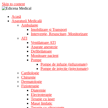
Skip to content
Acasă
Aparatura Medicala
Aparatură Medicală
Edicena Medical
Ambulanțe
Imobilizare și Transport
Intervenție, Resuscitare, Monitorizare
ATI
Ventilatoare ATI
Aparate anestezie
Defibrilatoare
Monitoare pacient
Pompe
Pompe de infuzie (infuzomate)
Pompe de injectie (injectomate)
Cardiologie
Chirurgie
Dermatologie
Fizioterapie
Diatermie
Electroterapie
Terapie cu laser
Masaj limfatic
Terapie cu ultrasunete