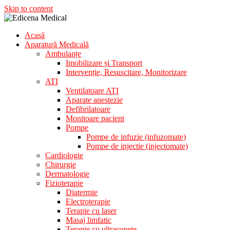
Skip to content
Acasă
Aparatura Medicala
Aparatură Medicală
Edicena Medical
Ambulanțe
Imobilizare și Transport
Intervenție, Resuscitare, Monitorizare
ATI
Ventilatoare ATI
Aparate anestezie
Defibrilatoare
Monitoare pacient
Pompe
Pompe de infuzie (infuzomate)
Pompe de injectie (injectomate)
Cardiologie
Chirurgie
Dermatologie
Fizioterapie
Diatermie
Electroterapie
Terapie cu laser
Masaj limfatic
Terapie cu ultrasunete