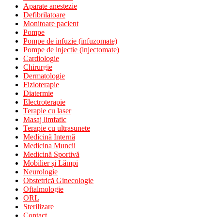
Aparate anestezie
Defibrilatoare
Monitoare pacient
Pompe
Pompe de infuzie (infuzomate)
Pompe de injectie (injectomate)
Cardiologie
Chirurgie
Dermatologie
Fizioterapie
Diatermie
Electroterapie
Terapie cu laser
Masaj limfatic
Terapie cu ultrasunete
Medicină Internă
Medicina Muncii
Medicină Sportivă
Mobilier și Lămpi
Neurologie
Obstetrică Ginecologie
Oftalmologie
ORL
Sterilizare
Contact