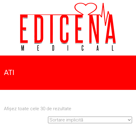
Skip
to
content
Aparatura
Edicena
Medicala
ATI
Medical
Afișez toate cele 30 de rezultate