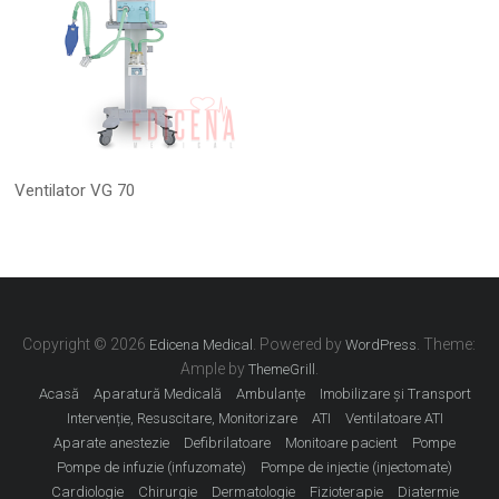
Ventilator VG 70
Copyright © 2026
. Powered by
. Theme:
Edicena Medical
WordPress
Ample by
.
ThemeGrill
Acasă
Aparatură Medicală
Ambulanțe
Imobilizare și Transport
Intervenție, Resuscitare, Monitorizare
ATI
Ventilatoare ATI
Aparate anestezie
Defibrilatoare
Monitoare pacient
Pompe
Pompe de infuzie (infuzomate)
Pompe de injectie (injectomate)
Cardiologie
Chirurgie
Dermatologie
Fizioterapie
Diatermie