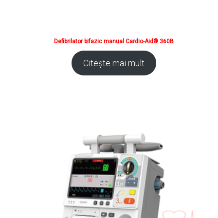
Defibrilator bifazic manual Cardio-Aid® 360B
Citește mai mult