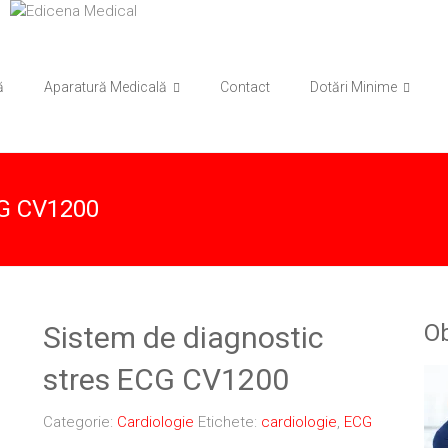
ă
Aparatură Medicală
Contact
Dotări Minime
CG CV1200
Ob
Sistem de diagnostic
stres ECG CV1200
Categorie:
Cardiologie
Etichete:
cardiologie
,
ECG