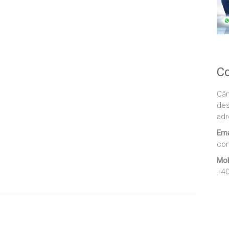
Co
Cân
des
adr
Ema
con
Mob
+40