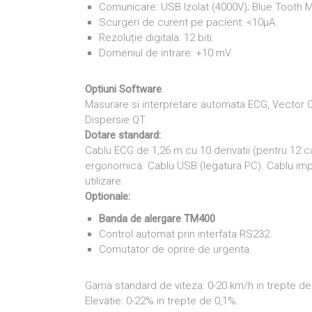
Comunicare: USB Izolat (4000V); Blue Tooth 
Scurgeri de curent pe pacient: <10μA.
Rezoluție digitala: 12 biti.
Domeniul de intrare: +10 mV.
Optiuni Software
Masurare si interpretare automata ECG, Vector Ca
Dispersie QT.
Dotare standard:
Cablu ECG de 1,26 m cu 10 derivatii (pentru 12 c
ergonomica. Cablu USB (legatura PC). Cablu im
utilizare.
Optionale:
Banda de alergare TM400
Control automat prin interfata RS232.
Comutator de oprire de urgenta.
Gama standard de viteza: 0-20 km/h in trepte de
Elevatie: 0-22% in trepte de 0,1%.