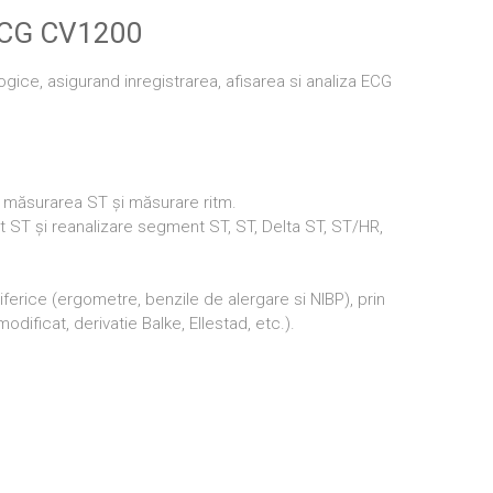
 ECG CV1200
gice, asigurand inregistrarea, afisarea si analiza ECG
 măsurarea ST și măsurare ritm.
nt ST și reanalizare segment ST, ST, Delta ST, ST/HR,
erice (ergometre, benzile de alergare si NIBP), prin
dificat, derivatie Balke, Ellestad, etc.).