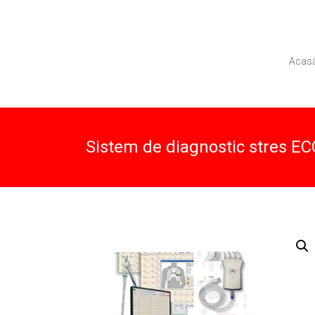
Skip
to
content
Aparatura
Edicena
Medicala
Acas
Medical
Sistem de diagnostic stres E