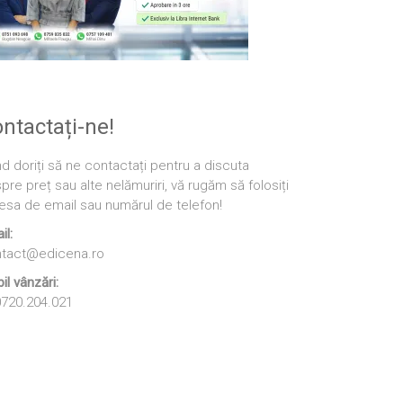
ntactați-ne!
d doriți să ne contactați pentru a discuta
pre preț sau alte nelămuriri, vă rugăm să folosiți
esa de email sau numărul de telefon!
il:
tact@edicena.ro
il vânzări:
720.204.021