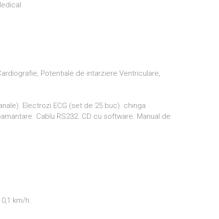
Medical
rdiografie, Potentiale de intarziere Ventriculare,
anale). Electrozi ECG (set de 25 buc). chinga
pamantare. Cablu RS232. CD cu software. Manual de
 0,1 km/h.