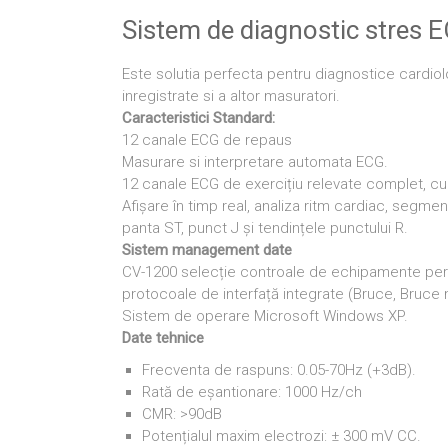
Sistem de diagnostic stres
Este solutia perfecta pentru diagnostice cardiolo
inregistrate si a altor masuratori.
Caracteristici Standard:
12 canale ECG de repaus
Masurare si interpretare automata ECG.
12 canale ECG de exercițiu relevate complet, cu
Afișare în timp real, analiza ritm cardiac, segme
panta ST, punct J și tendințele punctului R.
Sistem management date
CV-1200 selecție controale de echipamente perif
protocoale de interfață integrate (Bruce, Bruce mo
Sistem de operare Microsoft Windows XP.
Date tehnice
Frecventa de raspuns: 0.05-70Hz (+3dB).
Rată de eșantionare: 1000 Hz/ch
CMR: >90dB
Potențialul maxim electrozi: ± 300 mV CC.