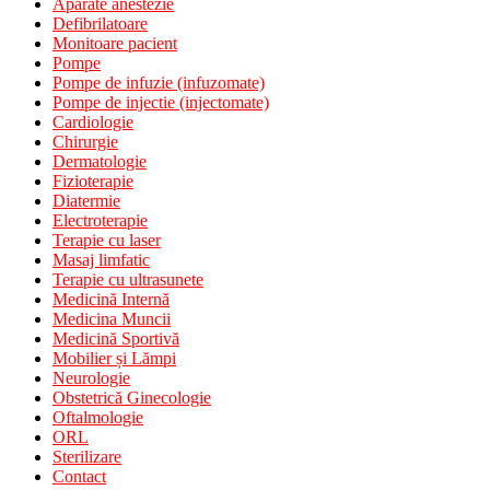
Aparate anestezie
Defibrilatoare
Monitoare pacient
Pompe
Pompe de infuzie (infuzomate)
Pompe de injectie (injectomate)
Cardiologie
Chirurgie
Dermatologie
Fizioterapie
Diatermie
Electroterapie
Terapie cu laser
Masaj limfatic
Terapie cu ultrasunete
Medicină Internă
Medicina Muncii
Medicină Sportivă
Mobilier și Lămpi
Neurologie
Obstetrică Ginecologie
Oftalmologie
ORL
Sterilizare
Contact