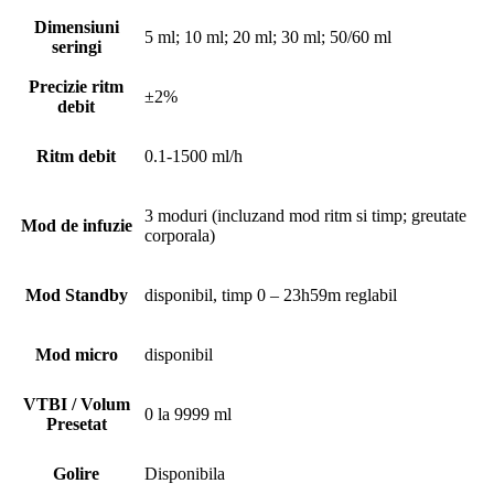
Dimensiuni
5 ml; 10 ml; 20 ml; 30 ml; 50/60 ml
seringi
Precizie ritm
±2%
debit
Ritm debit
0.1-1500 ml/h
3 moduri (incluzand mod ritm si timp; greutate
Mod de infuzie
corporala)
Mod Standby
disponibil, timp 0 – 23h59m reglabil
Mod micro
disponibil
VTBI / Volum
0 la 9999 ml
Presetat
Golire
Disponibila