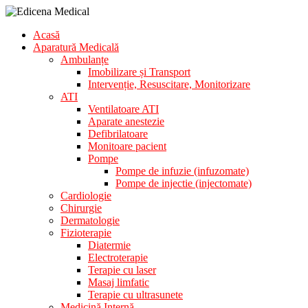
Skip
to
Aparatura
Acasă
content
Edicena
Medicala
Aparatură Medicală
Medical
Ambulanțe
Imobilizare și Transport
Intervenție, Resuscitare, Monitorizare
ATI
Ventilatoare ATI
Aparate anestezie
Defibrilatoare
Monitoare pacient
Pompe
Pompe de infuzie (infuzomate)
Pompe de injectie (injectomate)
Cardiologie
Chirurgie
Dermatologie
Fizioterapie
Diatermie
Electroterapie
Terapie cu laser
Masaj limfatic
Terapie cu ultrasunete
Medicină Internă