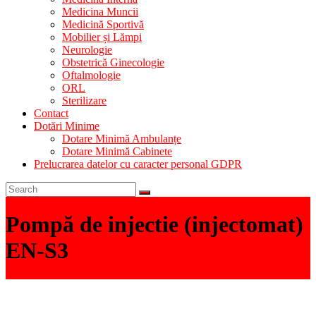
Medicina Muncii
Medicină Sportivă
Mobilier și Lămpi
Neurologie
Obstetrică Ginecologie
Oftalmologie
ORL
Sterilizare
Contact
Dotări Minime
Dotare Minimă Ambulanțe
Dotare Minimă Cabinete
Prelucrarea datelor cu caracter personal GDPR
Pompă de injectie (injectomat)
EN-S3