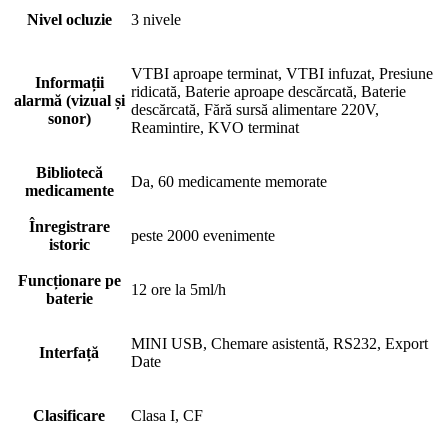
Nivel ocluzie
3 nivele
VTBI aproape terminat, VTBI infuzat, Presiune
Informații
ridicată, Baterie aproape descărcată, Baterie
alarmă (vizual și
descărcată, Fără sursă alimentare 220V,
sonor)
Reamintire, KVO terminat
Bibliotecă
Da, 60 medicamente memorate
medicamente
Înregistrare
peste 2000 evenimente
istoric
Funcționare pe
12 ore la 5ml/h
baterie
MINI USB, Chemare asistentă, RS232, Export
Interfață
Date
Clasificare
Clasa I, CF