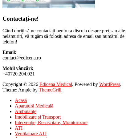
Contactați-ne!
Când doriți să ne contactați pentru a discuta despre preț sau alte
nelămuriri, vă rugăm să folosiți adresa de email sau numărul de
telefon!
Email:
contact@edicena.ro
Mobil vânzări:
+40720.204.021
Copyright © 2026
Edicena Medical
. Powered by
WordPress
.
Theme: Ample by
ThemeGrill
.
Acasă
Aparatură Medicală
Ambulanțe
Imobilizare și Transport
Intervenție, Resuscitare, Monitorizare
ATI
Ventilatoare ATI