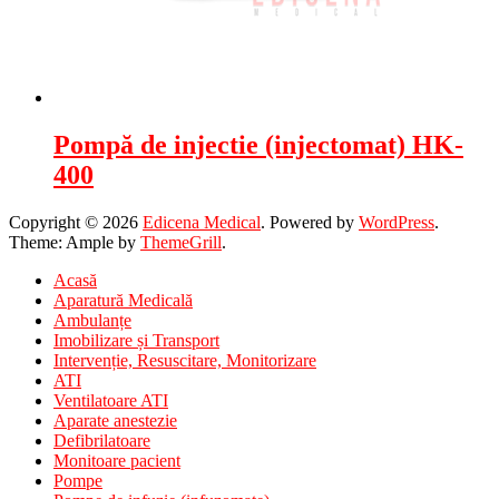
Pompă de injectie (injectomat) HK-
400
Copyright © 2026
Edicena Medical
. Powered by
WordPress
.
Theme: Ample by
ThemeGrill
.
Acasă
Aparatură Medicală
Ambulanțe
Imobilizare și Transport
Intervenție, Resuscitare, Monitorizare
ATI
Ventilatoare ATI
Aparate anestezie
Defibrilatoare
Monitoare pacient
Pompe