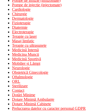
Pompe de infuzie (infuzomate)
Pompe de injectie (injectomate)
Cardiologie
Chirurgie
Dermatologie
Fizioterapie
Diatermie
Electroterapie
Terapie cu laser
Masaj limfatic
Terapie cu ultrasunete
Medicină Internă
Medicina Muncii
Medicină Sportivă
Mobilier și Lămpi
Neurologie
Obstetrică Ginecologie
Oftalmologie
ORL
Sterilizare
Contact
Dotări Minime
Dotare Minimă Ambulanțe
Dotare Minimă Cabinete
Prelucrarea datelor cu caracter personal GDPR