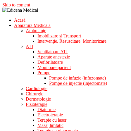
Skip to content
Acasă
Aparatura Medicala
Aparatură Medicală
Edicena Medical
Ambulanțe
Imobilizare și Transport
Intervenție, Resuscitare, Monitorizare
ATI
Ventilatoare ATI
Aparate anestezie
Defibrilatoare
Monitoare pacient
Pompe
Pompe de infuzie (infuzomate)
Pompe de injectie (injectomate)
Cardiologie
Chirurgie
Dermatologie
Fizioterapie
Diatermie
Electroterapie
Terapie cu laser
Masaj limfatic
Terapie cu ultrasunete