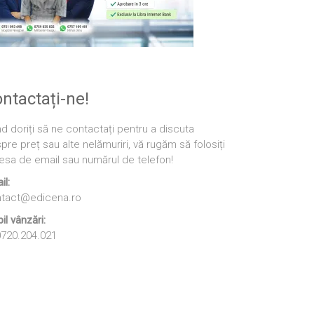
ntactați-ne!
d doriți să ne contactați pentru a discuta
pre preț sau alte nelămuriri, vă rugăm să folosiți
esa de email sau numărul de telefon!
il:
tact@edicena.ro
il vânzări:
720.204.021