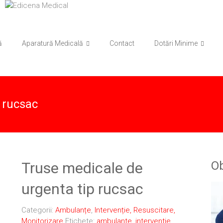
ă
Aparatură Medicală
Contact
Dotări Minime
 rucsac
Ob
Truse medicale de
urgenta tip rucsac
Categorii:
Ambulanțe
,
Intervenție, Resuscitare,
Monitorizare
Etichete:
ambulante
,
interventie