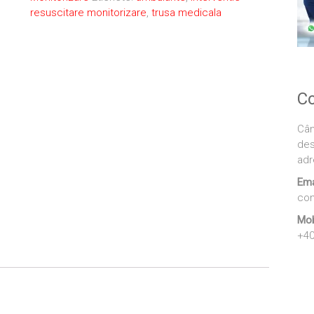
resuscitare monitorizare
,
trusa medicala
Co
Cân
des
adr
Ema
con
Mob
+40