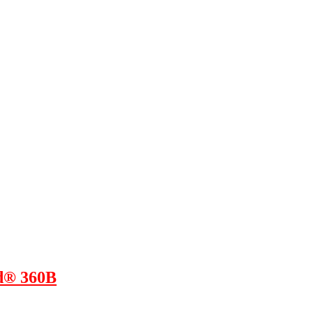
id® 360B