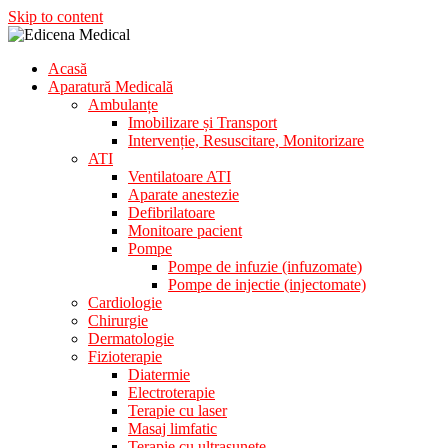
Skip to content
Acasă
Aparatura Medicala
Aparatură Medicală
Edicena Medical
Ambulanțe
Imobilizare și Transport
Intervenție, Resuscitare, Monitorizare
ATI
Ventilatoare ATI
Aparate anestezie
Defibrilatoare
Monitoare pacient
Pompe
Pompe de infuzie (infuzomate)
Pompe de injectie (injectomate)
Cardiologie
Chirurgie
Dermatologie
Fizioterapie
Diatermie
Electroterapie
Terapie cu laser
Masaj limfatic
Terapie cu ultrasunete