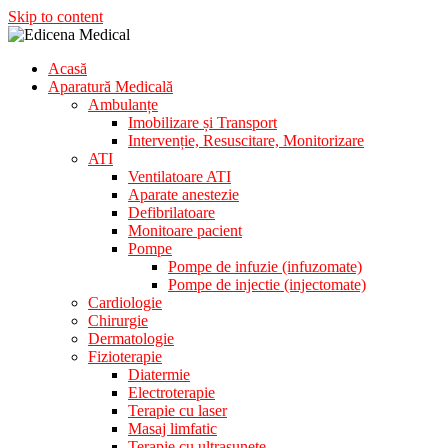
Skip to content
Acasă
Aparatura Medicala
Aparatură Medicală
Edicena Medical
Ambulanțe
Imobilizare și Transport
Intervenție, Resuscitare, Monitorizare
ATI
Ventilatoare ATI
Aparate anestezie
Defibrilatoare
Monitoare pacient
Pompe
Pompe de infuzie (infuzomate)
Pompe de injectie (injectomate)
Cardiologie
Chirurgie
Dermatologie
Fizioterapie
Diatermie
Electroterapie
Terapie cu laser
Masaj limfatic
Terapie cu ultrasunete