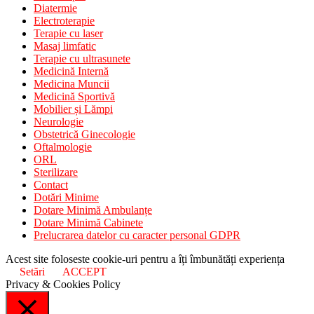
Diatermie
Electroterapie
Terapie cu laser
Masaj limfatic
Terapie cu ultrasunete
Medicină Internă
Medicina Muncii
Medicină Sportivă
Mobilier și Lămpi
Neurologie
Obstetrică Ginecologie
Oftalmologie
ORL
Sterilizare
Contact
Dotări Minime
Dotare Minimă Ambulanțe
Dotare Minimă Cabinete
Prelucrarea datelor cu caracter personal GDPR
Acest site foloseste cookie-uri pentru a îți îmbunătăți experiența
Setări
ACCEPT
Privacy & Cookies Policy