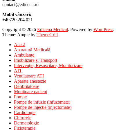
contact@edicena.ro
Mobil vânzări:
+40720.204.021
Copyright © 2026
Edicena Medical
. Powered by
WordPress
.
Theme: Ample by
ThemeGrill
.
Acasă
Aparatură Medicală
Ambulanțe
Imobilizare și Transport
Intervenție, Resuscitare, Monitorizare
ATI
Ventilatoare ATI
Aparate anestezie
Defibrilatoare
Monitoare pacient
Pompe
Pompe de infuzie (infuzomate)
Pompe de injectie (injectomate)
Cardiologie
Chirurgie
Dermatologie
Fizioterapie