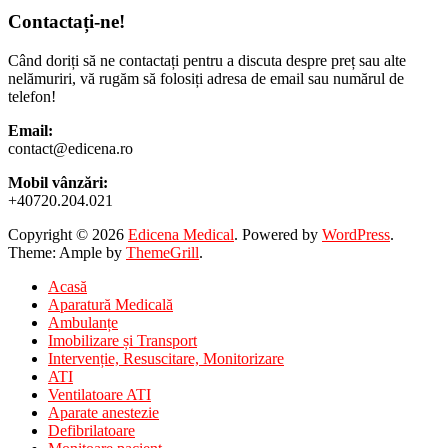
Contactați-ne!
Când doriți să ne contactați pentru a discuta despre preț sau alte
nelămuriri, vă rugăm să folosiți adresa de email sau numărul de
telefon!
Email:
contact@edicena.ro
Mobil vânzări:
+40720.204.021
Copyright © 2026
Edicena Medical
. Powered by
WordPress
.
Theme: Ample by
ThemeGrill
.
Acasă
Aparatură Medicală
Ambulanțe
Imobilizare și Transport
Intervenție, Resuscitare, Monitorizare
ATI
Ventilatoare ATI
Aparate anestezie
Defibrilatoare