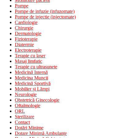
Monitoare pacient
Pompe
Pompe de infuzie (infuzomate)
Pompe de injectie (injectomate)
Cardiologie
Chirurgie
Dermatologie
Fizioterapie
Diatermie
Electroterapie
Terapie cu laser
Masaj limfatic
Terapie cu ultrasunete
Medicină Internă
Medicina Muncii
Medicină Sportivă
Mobilier și Lămpi
Neurologie
Obstetrică Ginecologie
Oftalmologie
ORL
Sterilizare
Contact
Dotări Minime
Dotare Minimă Ambulanțe