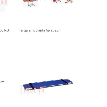
650 RG
Targă ambulanță tip scaun