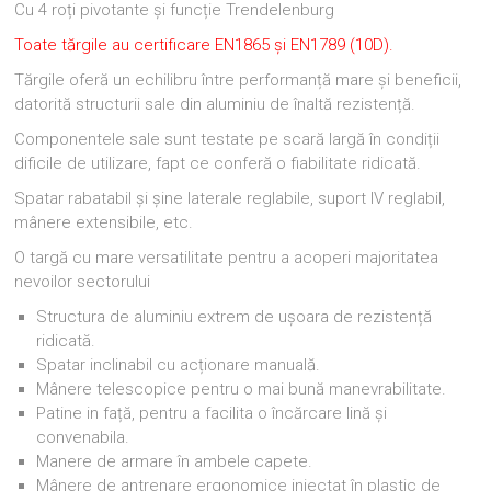
Cu 4 roți pivotante și funcție Trendelenburg
Toate tărgile au certificare EN1865 și EN1789 (10D).
Tărgile oferă un echilibru între performanță mare și beneficii,
datorită structurii sale din aluminiu de înaltă rezistență.
Componentele sale sunt testate pe scară largă în condiții
dificile de utilizare, fapt ce conferă o fiabilitate ridicată.
Spatar rabatabil și șine laterale reglabile, suport IV reglabil,
mânere extensibile, etc.
O targă cu mare versatilitate pentru a acoperi majoritatea
nevoilor sectorului
Structura de aluminiu extrem de ușoara de rezistență
ridicată.
Spatar inclinabil cu acționare manuală.
Mânere telescopice pentru o mai bună manevrabilitate.
Patine in față, pentru a facilita o încărcare lină și
convenabila.
Manere de armare în ambele capete.
Mânere de antrenare ergonomice injectat în plastic de