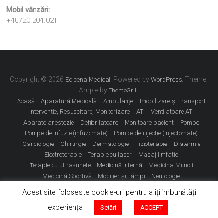
Mobil vânzări:
+40720.204.021
Copyright © 2026
. Powered by
. Theme:
Edicena Medical
WordPress
Ample by
.
ThemeGrill
Acasă
Aparatură Medicală
Ambulanțe
Imobilizare și Transport
Intervenție, Resuscitare, Monitorizare
ATI
Ventilatoare ATI
Aparate anestezie
Defibrilatoare
Monitoare pacient
Pompe
Pompe de infuzie (infuzomate)
Pompe de injectie (injectomate)
Cardiologie
Chirurgie
Dermatologie
Fizioterapie
Diatermie
Electroterapie
Terapie cu laser
Masaj limfatic
Terapie cu ultrasunete
Medicină Internă
Medicina Muncii
Medicină Sportivă
Mobilier și Lămpi
Neurologie
Obstetrică Ginecologie
Oftalmologie
ORL
Sterilizare
Contact
Acest site foloseste cookie-uri pentru a îți îmbunătăți
Dotări Minime
Dotare Minimă Ambulanțe
Dotare Minimă Cabinete
experiența
Setări
ACCEPT
Prelucrarea datelor cu caracter personal GDPR