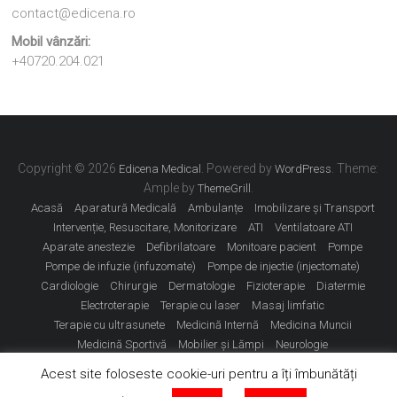
contact@edicena.ro
Mobil vânzări:
+40720.204.021
Copyright © 2026
. Powered by
. Theme:
Edicena Medical
WordPress
Ample by
.
ThemeGrill
Acasă
Aparatură Medicală
Ambulanțe
Imobilizare și Transport
Intervenție, Resuscitare, Monitorizare
ATI
Ventilatoare ATI
Aparate anestezie
Defibrilatoare
Monitoare pacient
Pompe
Pompe de infuzie (infuzomate)
Pompe de injectie (injectomate)
Cardiologie
Chirurgie
Dermatologie
Fizioterapie
Diatermie
Electroterapie
Terapie cu laser
Masaj limfatic
Terapie cu ultrasunete
Medicină Internă
Medicina Muncii
Medicină Sportivă
Mobilier și Lămpi
Neurologie
Obstetrică Ginecologie
Oftalmologie
ORL
Sterilizare
Contact
Acest site foloseste cookie-uri pentru a îți îmbunătăți
Dotări Minime
Dotare Minimă Ambulanțe
Dotare Minimă Cabinete