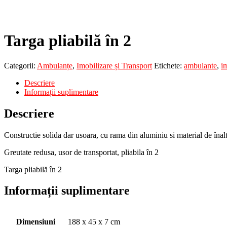
Targa pliabilă în 2
Categorii:
Ambulanțe
,
Imobilizare și Transport
Etichete:
ambulante
,
im
Descriere
Informații suplimentare
Descriere
Constructie solida dar usoara, cu rama din aluminiu si material de înal
Greutate redusa, usor de transportat, pliabila în 2
Targa pliabilă în 2
Informații suplimentare
Dimensiuni
188 x 45 x 7 cm