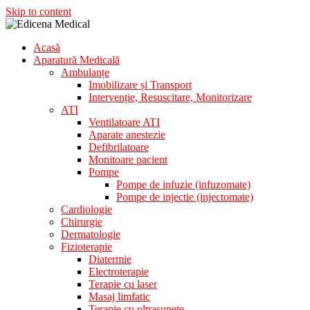
Skip to content
Acasă
Aparatura Medicala
Aparatură Medicală
Edicena Medical
Ambulanțe
Imobilizare și Transport
Intervenție, Resuscitare, Monitorizare
ATI
Ventilatoare ATI
Aparate anestezie
Defibrilatoare
Monitoare pacient
Pompe
Pompe de infuzie (infuzomate)
Pompe de injectie (injectomate)
Cardiologie
Chirurgie
Dermatologie
Fizioterapie
Diatermie
Electroterapie
Terapie cu laser
Masaj limfatic
Terapie cu ultrasunete