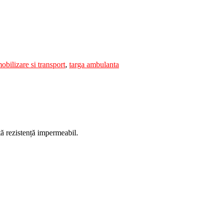
obilizare si transport
,
targa ambulanta
tă rezistență impermeabil.