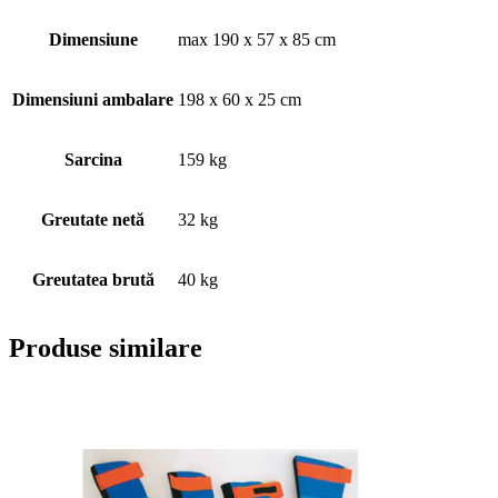
Dimensiune
max 190 x 57 x 85 cm
Dimensiuni ambalare
198 x 60 x 25 cm
Sarcina
159 kg
Greutate netă
32 kg
Greutatea brută
40 kg
Produse similare