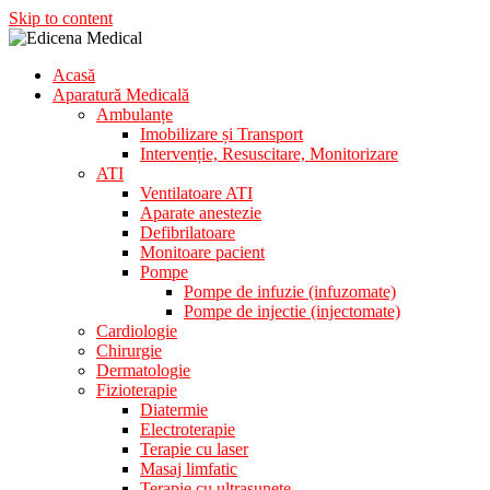
Skip to content
Acasă
Aparatura Medicala
Aparatură Medicală
Edicena Medical
Ambulanțe
Imobilizare și Transport
Intervenție, Resuscitare, Monitorizare
ATI
Ventilatoare ATI
Aparate anestezie
Defibrilatoare
Monitoare pacient
Pompe
Pompe de infuzie (infuzomate)
Pompe de injectie (injectomate)
Cardiologie
Chirurgie
Dermatologie
Fizioterapie
Diatermie
Electroterapie
Terapie cu laser
Masaj limfatic
Terapie cu ultrasunete