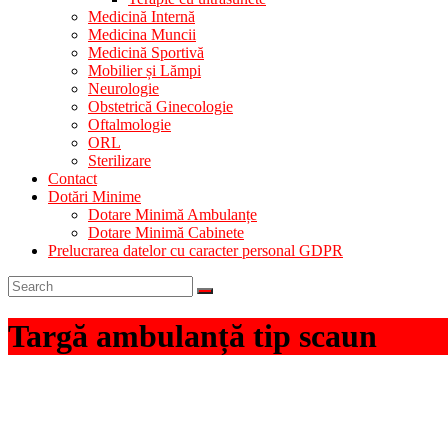
Medicină Internă
Medicina Muncii
Medicină Sportivă
Mobilier și Lămpi
Neurologie
Obstetrică Ginecologie
Oftalmologie
ORL
Sterilizare
Contact
Dotări Minime
Dotare Minimă Ambulanțe
Dotare Minimă Cabinete
Prelucrarea datelor cu caracter personal GDPR
Targă ambulanță tip scaun