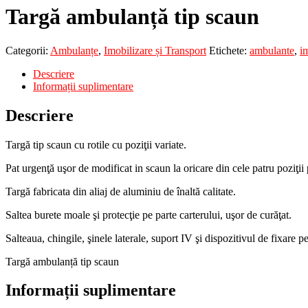
Targă ambulanță tip scaun
Categorii:
Ambulanțe
,
Imobilizare și Transport
Etichete:
ambulante
,
im
Descriere
Informații suplimentare
Descriere
Targă tip scaun cu rotile cu poziţii variate.
Pat urgenţă uşor de modificat in scaun la oricare din cele patru poziţii p
Targă fabricata din aliaj de aluminiu de înaltă calitate.
Saltea burete moale şi protecţie pe parte carterului, uşor de curăţat.
Salteaua, chingile, şinele laterale, suport IV şi dispozitivul de fixare 
Targă ambulanță tip scaun
Informații suplimentare