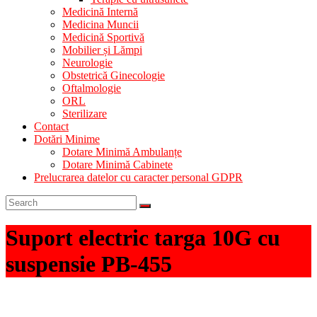
Medicină Internă
Medicina Muncii
Medicină Sportivă
Mobilier și Lămpi
Neurologie
Obstetrică Ginecologie
Oftalmologie
ORL
Sterilizare
Contact
Dotări Minime
Dotare Minimă Ambulanțe
Dotare Minimă Cabinete
Prelucrarea datelor cu caracter personal GDPR
Suport electric targa 10G cu
suspensie PB-455