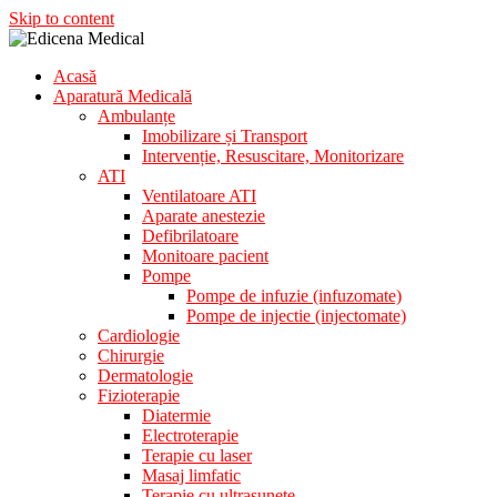
Skip to content
Acasă
Aparatura Medicala
Aparatură Medicală
Edicena Medical
Ambulanțe
Imobilizare și Transport
Intervenție, Resuscitare, Monitorizare
ATI
Ventilatoare ATI
Aparate anestezie
Defibrilatoare
Monitoare pacient
Pompe
Pompe de infuzie (infuzomate)
Pompe de injectie (injectomate)
Cardiologie
Chirurgie
Dermatologie
Fizioterapie
Diatermie
Electroterapie
Terapie cu laser
Masaj limfatic
Terapie cu ultrasunete