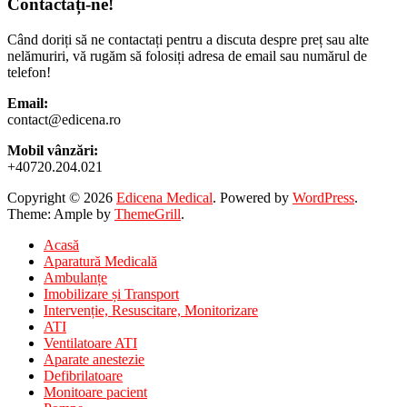
Contactați-ne!
Când doriți să ne contactați pentru a discuta despre preț sau alte
nelămuriri, vă rugăm să folosiți adresa de email sau numărul de
telefon!
Email:
contact@edicena.ro
Mobil vânzări:
+40720.204.021
Copyright © 2026
Edicena Medical
. Powered by
WordPress
.
Theme: Ample by
ThemeGrill
.
Acasă
Aparatură Medicală
Ambulanțe
Imobilizare și Transport
Intervenție, Resuscitare, Monitorizare
ATI
Ventilatoare ATI
Aparate anestezie
Defibrilatoare
Monitoare pacient