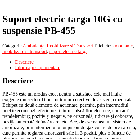
Suport electric targa 10G cu
suspensie PB-455
Categorii:
Ambulanțe
,
Imobilizare și Transport
Etichete:
ambulante
,
imobilizare si transport
,
suport electric targa
Descriere
Informații suplimentare
Descriere
PB-455 este un produs creat pentru a satisface cele mai inalte
exigente din sectorul transporturilor colective de asistență medicală.
Echipat cu două elemente de acționare, permite, prin intermediul
unei telecomenzi, efectuarea tuturor mișcărilor electrice, cum ar fi
trendelemburg pozitiv și negativ, pe orizontală, ridicare și coborare,
poziția automată de încărcare, etc. Are, de asemenea, un sistem de
amortizare, prin intermediul unui piston de gaz cu arc de pre-sarcină,
care permite reglarea amortizarii sale in 3 poziții, plus o funcție de
blocare. Include tava inox, sistem de blocare a targii si rampa