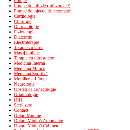
Pompe
Pompe de infuzie (infuzomate)
Pompe de injectie (injectomate)
Cardiologie
Chirurgie
Dermatologie
Fizioterapie
Diatermie
Electroterapie
Terapie cu laser
Masaj limfatic
Terapie cu ultrasunete
Medicină Internă
Medicina Muncii
Medicină Sportivă
Mobilier și Lămpi
Neurologie
Obstetrică Ginecologie
Oftalmologie
ORL
Sterilizare
Contact
Dotări Minime
Dotare Minimă Ambulanțe
Dotare Minimă Cabinete