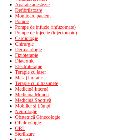
Aparate anestezie
Defibrilatoare
Monitoare pacient
Pompe
Pompe de infuzie (infuzomate)
Pompe de injectie (injectomate)
Cardiologie
Chirurgie
Dermatologie
Fizioterapie
Diatermie
Electroterapie
Terapie cu laser
Masaj limfatic
Terapie cu ultrasunete
Medicină Internă
Medicina Muncii
Medicină Sportivă
Mobilier și Lămpi
Neurologie
Obstetrică Ginecologie
Oftalmologie
ORL
Sterilizare
Contact