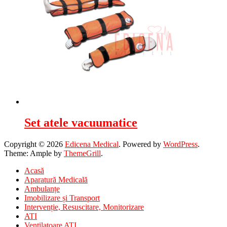
Set atele vacuumatice
Copyright © 2026
Edicena Medical
. Powered by
WordPress
.
Theme: Ample by
ThemeGrill
.
Acasă
Aparatură Medicală
Ambulanțe
Imobilizare și Transport
Intervenție, Resuscitare, Monitorizare
ATI
Ventilatoare ATI