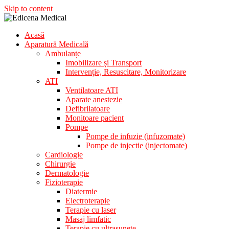
Skip to content
Acasă
Aparatura Medicala
Aparatură Medicală
Edicena Medical
Ambulanțe
Imobilizare și Transport
Intervenție, Resuscitare, Monitorizare
ATI
Ventilatoare ATI
Aparate anestezie
Defibrilatoare
Monitoare pacient
Pompe
Pompe de infuzie (infuzomate)
Pompe de injectie (injectomate)
Cardiologie
Chirurgie
Dermatologie
Fizioterapie
Diatermie
Electroterapie
Terapie cu laser
Masaj limfatic
Terapie cu ultrasunete