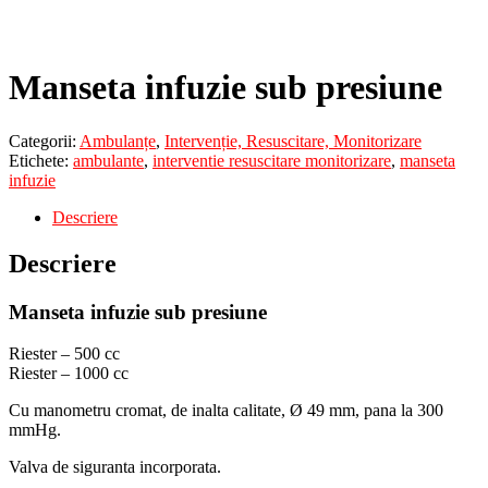
Manseta infuzie sub presiune
Categorii:
Ambulanțe
,
Intervenție, Resuscitare, Monitorizare
Etichete:
ambulante
,
interventie resuscitare monitorizare
,
manseta
infuzie
Descriere
Descriere
Manseta infuzie sub presiune
Riester – 500 cc
Riester – 1000 cc
Cu manometru cromat, de inalta calitate, Ø 49 mm, pana la 300
mmHg.
Valva de siguranta incorporata.