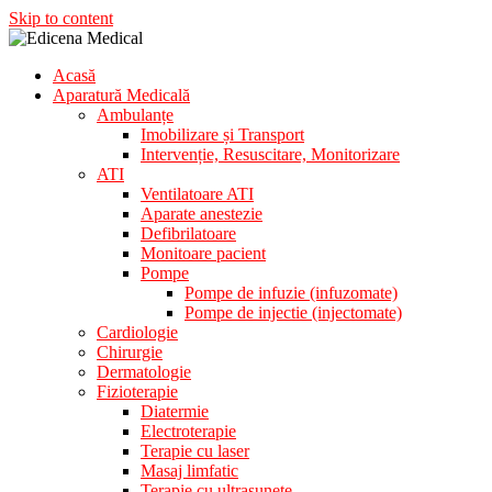
Skip to content
Acasă
Aparatura Medicala
Aparatură Medicală
Edicena Medical
Ambulanțe
Imobilizare și Transport
Intervenție, Resuscitare, Monitorizare
ATI
Ventilatoare ATI
Aparate anestezie
Defibrilatoare
Monitoare pacient
Pompe
Pompe de infuzie (infuzomate)
Pompe de injectie (injectomate)
Cardiologie
Chirurgie
Dermatologie
Fizioterapie
Diatermie
Electroterapie
Terapie cu laser
Masaj limfatic
Terapie cu ultrasunete