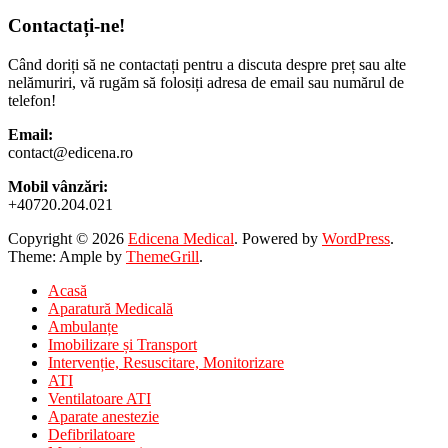
Contactați-ne!
Când doriți să ne contactați pentru a discuta despre preț sau alte
nelămuriri, vă rugăm să folosiți adresa de email sau numărul de
telefon!
Email:
contact@edicena.ro
Mobil vânzări:
+40720.204.021
Copyright © 2026
Edicena Medical
. Powered by
WordPress
.
Theme: Ample by
ThemeGrill
.
Acasă
Aparatură Medicală
Ambulanțe
Imobilizare și Transport
Intervenție, Resuscitare, Monitorizare
ATI
Ventilatoare ATI
Aparate anestezie
Defibrilatoare