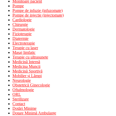
Monitoare pacient
Pompe
Pompe de infuzie (infuzomate)
Pompe de injectie (injectomate)
Cardiologie
Chirurgie
Dermatologie
Fizioterapie
Diatermie
Electroterapie
Terapie cu laser
Masaj limfatic
Terapie cu ultrasunete
Medicină Internă
Medicina Muncii
Medicină Sportivă
Mobilier și Lămpi
Neurologie
Obstetrică Ginecologie
Oftalmologie
ORL
Sterilizare
Contact
Dotări Minime
Dotare Minimă Ambulanțe