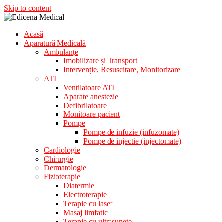
Skip to content
Acasă
Aparatura Medicala
Aparatură Medicală
Edicena Medical
Ambulanțe
Imobilizare și Transport
Intervenție, Resuscitare, Monitorizare
ATI
Ventilatoare ATI
Aparate anestezie
Defibrilatoare
Monitoare pacient
Pompe
Pompe de infuzie (infuzomate)
Pompe de injectie (injectomate)
Cardiologie
Chirurgie
Dermatologie
Fizioterapie
Diatermie
Electroterapie
Terapie cu laser
Masaj limfatic
Terapie cu ultrasunete