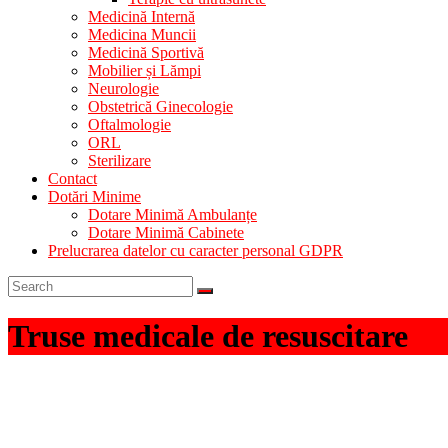
Medicină Internă
Medicina Muncii
Medicină Sportivă
Mobilier și Lămpi
Neurologie
Obstetrică Ginecologie
Oftalmologie
ORL
Sterilizare
Contact
Dotări Minime
Dotare Minimă Ambulanțe
Dotare Minimă Cabinete
Prelucrarea datelor cu caracter personal GDPR
Truse medicale de resuscitare