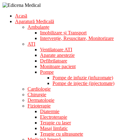
Skip
to
Aparatura
Acasă
content
Edicena
Medicala
Aparatură Medicală
Medical
Ambulanțe
Imobilizare și Transport
Intervenție, Resuscitare, Monitorizare
ATI
Ventilatoare ATI
Aparate anestezie
Defibrilatoare
Monitoare pacient
Pompe
Pompe de infuzie (infuzomate)
Pompe de injectie (injectomate)
Cardiologie
Chirurgie
Dermatologie
Fizioterapie
Diatermie
Electroterapie
Terapie cu laser
Masaj limfatic
Terapie cu ultrasunete
Medicină Internă