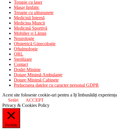
Terapie cu laser
Masaj limfatic
Terapie cu ultrasunete
Medicină Internă
Medicina Muncii
Medicină Sportivă
Mobilier și Lămpi
Neurologie
Obstetrică Ginecologie
Oftalmologie
ORL
Sterilizare
Contact
Dotări Minime
Dotare Minimă Ambulanțe
Dotare Minimă Cabinete
Prelucrarea datelor cu caracter personal GDPR
Acest site foloseste cookie-uri pentru a îți îmbunătăți experiența
Setări
ACCEPT
Privacy & Cookies Policy
Închide