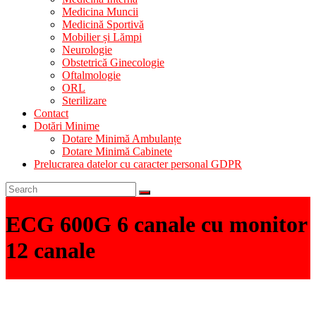
Medicina Muncii
Medicină Sportivă
Mobilier și Lămpi
Neurologie
Obstetrică Ginecologie
Oftalmologie
ORL
Sterilizare
Contact
Dotări Minime
Dotare Minimă Ambulanțe
Dotare Minimă Cabinete
Prelucrarea datelor cu caracter personal GDPR
ECG 600G 6 canale cu monitor
12 canale