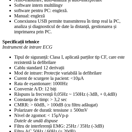
Software intern multilingv
software pentru PC: engleză.
Manual: engleză
Conexiunea USB permite transmiterea în timp real la PC,
analiza și diagnosticul de date la distanță, gestionarea și
imprimarea prin PC.
Specificații tehnice
Instrument de intrare ECG
Tipul de siguranță: Clasa I, aplicată parților tip CF, care este
rezistentă la defibrilare
Cablu standard 12 derivații
Mod de intrare: Protecție variabilă la defibrilare
Curent de scurgere la pacient: <10µA
Rata de eșantionare: 1000Hz
Conversie A/D: 12 biți
Răspuns la frecvență 0,05Hz ~ 150Hz (-3dB, + 0,4dB)
Constanța de timp: > 3,2 sec
CMRR: > 60dB, > 100dB (cu filtru adăugat)
Polarizare de durată: tensiune ± 500mV
Nivel de zgomot: < 15µVp-p
Datele de undă dispuse
Filtru de interferență EMG: 25Hz / 35Hz (-3dB)
Filtru AC 50Hz / 60Hz (= 20dB)