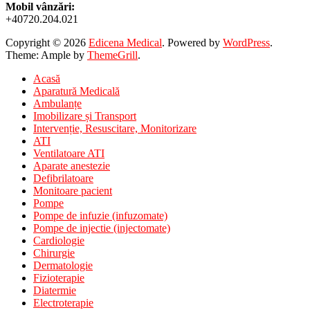
Mobil vânzări:
+40720.204.021
Copyright © 2026
Edicena Medical
. Powered by
WordPress
.
Theme: Ample by
ThemeGrill
.
Acasă
Aparatură Medicală
Ambulanțe
Imobilizare și Transport
Intervenție, Resuscitare, Monitorizare
ATI
Ventilatoare ATI
Aparate anestezie
Defibrilatoare
Monitoare pacient
Pompe
Pompe de infuzie (infuzomate)
Pompe de injectie (injectomate)
Cardiologie
Chirurgie
Dermatologie
Fizioterapie
Diatermie
Electroterapie