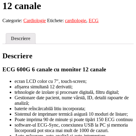
12 canale
Categorie:
Cardiologie
Etichete:
cardiologie
,
ECG
Descriere
Descriere
ECG 600G 6 canale cu monitor 12 canale
ecran LCD color cu 7″, touch-screen;
afișarea simultană 12 derivatii;
tehnologie de izolare și procesare digitală, filtru digital;
Gestionare date pacient, nume vârstă, ID, detalii rapoarte de
analiză;
baterie reîncărcabilă litiu incorporata;
Sistemul de imprimare termică asigură 10 moduri de listare;
Poate imprima 90 de minute și poate tipări 150 ECG continuu
software-ul ECG-Sync, conexiunea USB la PC și memoria
încorporată pot stoca mai mult de 1000 de cazuri.
Auto-măsurare, auto-analiză și auto-interpretare