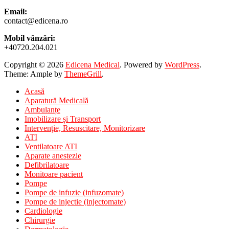
Email:
contact@edicena.ro
Mobil vânzări:
+40720.204.021
Copyright © 2026
Edicena Medical
. Powered by
WordPress
.
Theme: Ample by
ThemeGrill
.
Acasă
Aparatură Medicală
Ambulanțe
Imobilizare și Transport
Intervenție, Resuscitare, Monitorizare
ATI
Ventilatoare ATI
Aparate anestezie
Defibrilatoare
Monitoare pacient
Pompe
Pompe de infuzie (infuzomate)
Pompe de injectie (injectomate)
Cardiologie
Chirurgie