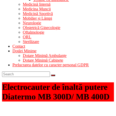
Medicină Internă
Medicina Muncii
Medicină Sportivă
Mobilier și Lămpi
Neurologie
Obstetrică Ginecologie
Oftalmologie
ORL
Sterilizare
Contact
Dotări Minime
Dotare Minimă Ambulanțe
Dotare Minimă Cabinete
Prelucrarea datelor cu caracter personal GDPR
Electrocauter de înaltă putere
Diatermo MB 300D/ MB 400D