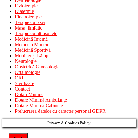
Dermatologie
Fizioterapie
Diatermie
Electroterapie
Terapie cu laser
Masaj limfatic
Terapie cu ultrasunete
Medicină Internă
Medicina Muncii
Medicină Sportivă
Mobilier și Lămpi
Neurologie
Obstetrică Ginecologie
Oftalmologie
ORL
Sterilizare
Contact
Dotări Minime
Dotare Minimă Ambulanțe
Dotare Minimă Cabinete
Prelucrarea datelor cu caracter personal GDPR
Privacy & Cookies Policy