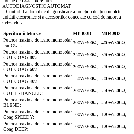
unitate de Evacuatore fum
AUTODIAGNOSTIC AUTOMAT
– Controlul automat de diagnosticare a funcţionalităţii complete a
unităţii electronice şi a accesoriilor conectate cu cod de raport a
defectelor.
Specificatii tehnice
MB300D
MB400D
Puterea maxima de iesire monopolar
300W/300Ω;
400W/300Ω;
pur CUT:
Puterea maxima de iesire monopolar
250W/300Ω;
350W/300Ω;
CUT-COAG 80%:
Puterea maxima de iesire monopolar
200W/300Ω;
250W/300Ω;
CUT-COAG 60%:
Puterea maxima de iesire monopolar
150W/300Ω;
200W/300Ω;
CUT-COAG 40%:
Puterea maxima de iesire monopolar
200W/500Ω;
250W/500Ω;
CUT-ENHANCED:
Puterea maxima de iesire monopolar
200W/300Ω;
250W/300Ω;
BLEND:
Puterea maxima de iesire monopolar
100W/500Ω;
120W/500Ω;
Coag SPEEDY:
Puterea maxima de iesire monopolar
100W/200Ω;
120W/200Ω;
Coag DEEP: