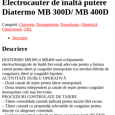
Electrocauter de înaltă putere
Diatermo MB 300D/ MB 400D
Categorii:
Chirurgie
,
Dermatologie
,
Neurologie
,
Obstetrică
Ginecologie
,
ORL
Descriere
Descriere
DIATERMO MB300 si MB400 sunt echipamente
electrochirurgicale de înaltă frecvenţă adecvate pentru a furniza
curent pentru tăieri şi coagulări monopolare (cu niveluri diferite de
coagulare), tăieri şi coagulări bipolare.
ACTIVITATE DUBLU OPERATIVĂ
– Două canale de ieşire pentru tăiere monopolară.
– Doua setarea independent şi canale de ieşire pentru coagulari
monopolare cele mai frecvente.
PROCEDURI CONTROLATE DE TAIERE
– Tăiere consolidată curentă indicată pentru incizie fără escare.
– Tăiere curentă cu proprietăţi selectabile de coagulare pentru
disecţie cu sângerare controlată.