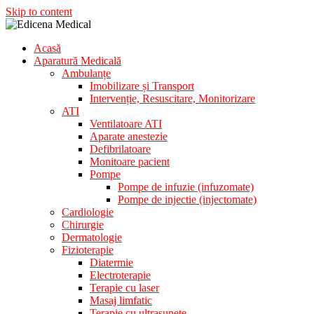
Skip to content
Acasă
Aparatura Medicala
Aparatură Medicală
Edicena Medical
Ambulanțe
Imobilizare și Transport
Intervenție, Resuscitare, Monitorizare
ATI
Ventilatoare ATI
Aparate anestezie
Defibrilatoare
Monitoare pacient
Pompe
Pompe de infuzie (infuzomate)
Pompe de injectie (injectomate)
Cardiologie
Chirurgie
Dermatologie
Fizioterapie
Diatermie
Electroterapie
Terapie cu laser
Masaj limfatic
Terapie cu ultrasunete