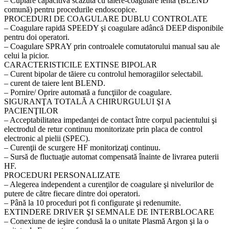
– Cuplare capacitivă scăzută cu tăiere-coagulare lentă (BLEND
comună) pentru procedurile endoscopice.
PROCEDURI DE COAGULARE DUBLU CONTROLATE
– Coagulare rapidă SPEEDY şi coagulare adâncă DEEP disponibile
pentru doi operatori.
– Coagulare SPRAY prin controalele comutatorului manual sau ale
celui la picior.
CARACTERISTICILE EXTINSE BIPOLAR
– Curent bipolar de tăiere cu controlul hemoragiilor selectabil.
– curent de taiere lent BLEND.
– Pornire/ Oprire automată a funcţiilor de coagulare.
SIGURANŢA TOTALĂ A CHIRURGULUI ŞI A
PACIENŢILOR
– Acceptabilitatea impedanţei de contact între corpul pacientului şi
electrodul de retur continuu monitorizate prin placa de control
electronic al pielii (SPEC).
– Curenţii de scurgere HF monitorizaţi continuu.
– Sursă de fluctuaţie automat compensată înainte de livrarea puterii
HF.
PROCEDURI PERSONALIZATE
– Alegerea independent a curenţilor de coagulare şi nivelurilor de
putere de către fiecare dintre doi operatori.
– Până la 10 proceduri pot fi configurate şi redenumite.
EXTINDERE DRIVER ŞI SEMNALE DE INTERBLOCARE
– Conexiune de ieşire condusă la o unitate Plasmă Argon şi la o