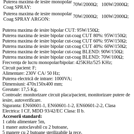
Puterea maxima de iesire monopolar
70W/2000Ω;
100W/2000Ω;
Coag SPRAY:
Puterea maxima de iesire monopolar
70W/2000Ω;
100W/2000Ω;
Coag SPRAY ARGON:
Puterea maxima de iesire bipolar CUT: 95W/150Ω;
Puterea maxima de iesire bipolar cut-coag CUT 80%: 95W/150Ω;
Puterea maxima de iesire bipolar cut-coag CUT 60%: 95W/150Ω;
Puterea maxima de iesire bipolar cut-coag CUT 40%: 60W/150Ω;
Puterea maxima de iesire bipolar cut-coag BLEND: 90W/150Ω;
Puterea maxima de iesire bipolar cut-coag BLEND: 70W/100Ω;
Frecvența de lucru monopolar/bipolar: 425KHz/525 KHz;
Circuit pacient: F;
Alimentare: 230V CA/ 50 Hz;
Puterea electrică de intrare: 1000VA;
Dimensiuni: 470x150x400 mm;
Greutate: 17,5 Kg.
Controale: monitorizare circuit placa/pacient, monitorizare putere de
iesire, autoverificare.
Siguranta: EN60601-1, EN60601-1-2, EN60601-2-2, Clasa
Electrica: I CF, MDD 93/42/EC Clasa: II b.
Accesorii standard:
1 cablu alimentare 5m,
1 maner autoclavabil cu 2 butoane,
5 manere cu 2 butoane sterilizabile la rece,