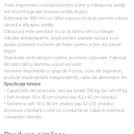
Troliu ergonomic conceput pentru a ține și transporta unități
electrochirurgicale (inclusiv unități Argon).
Înălțimea de 900 mm cu raftul superior înclinat permite citirea
ușoară a afișajului unității.
Căruciorul este prevăzut cu un al doilea raft cu margini
ridicate antiderapante, două sertare plasate la bază și un
spațiu posterior cu benzi de fixare pentru a ține doi cilindri
Argon.
Standurile verticale pot conține accesorii opționale. Fabricat
din oțel călit și aluminiu vopsit epoxidic.
Versiune disponibilă cu grup de 4 prize, cutie de siguranțe,
priză de împământare independentă, cablu de alimentare 3m.
Specificații tehnice
• Capacitate de incarcare: sarcina totală 200 kg; pe raft 50 kg.
• Raft înclinat: 50 x 50 cm (mare) sau 42 x 45 cm (mediu).
• Sertare și raft: 50 x 36 cm (mare) sau 42 x 31 (mediu).
Accesorii standard: Livrat cu conductă de cablu în interiorul
coloanelor laterale.