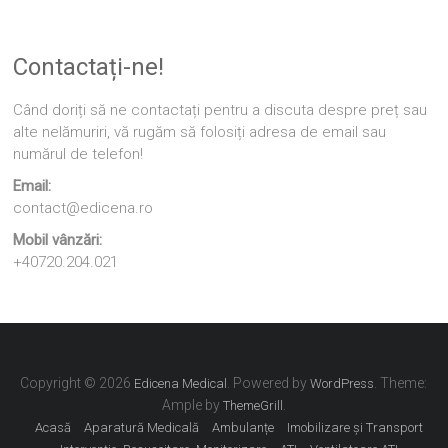
Contactați-ne!
Când doriți să ne contactați pentru a discuta despre preț sau
alte nelămuriri, vă rugăm să folosiți adresa de email sau
numărul de telefon!
Email:
contact@edicena.ro
Mobil vânzări:
+40720.204.021
Copyright © 2026
. Powered by
. Theme:
Edicena Medical
WordPress
Ample by
.
ThemeGrill
Acasă
Aparatură Medicală
Ambulanțe
Imobilizare și Transport