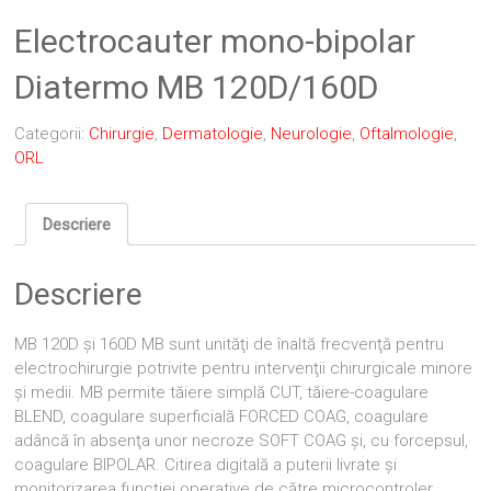
Electrocauter mono-bipolar
Diatermo MB 120D/160D
Categorii:
Chirurgie
,
Dermatologie
,
Neurologie
,
Oftalmologie
,
ORL
Descriere
Descriere
MB 120D şi 160D MB sunt unităţi de înaltă frecvenţă pentru
electrochirurgie potrivite pentru intervenţii chirurgicale minore
şi medii. MB permite tăiere simplă CUT, tăiere-coagulare
BLEND, coagulare superficială FORCED COAG, coagulare
adâncă în absenţa unor necroze SOFT COAG şi, cu forcepsul,
coagulare BIPOLAR. Citirea digitală a puterii livrate şi
monitorizarea funcţiei operative de către microcontroler