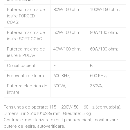
Puterea maxima de
80W/150 ohm;
100W/150 ohm;
iesire FORCED
COAG:
Puterea maxima de
60W/100 ohm;
80W/100 ohm;
iesire SOFT COAG:
Puterea maxima de
40W/100 ohm;
60W/100 ohm;
iesire BIPOLAR:
Circuit pacient:
F;
F;
Frecventa de lucru:
600 KHz;
600 KHz;
Puterea electrica de
300VA;
350VA;
intrare:
Tensiunea de operare: 115 – 230V/ 50 – 60 Hz (comutabila);
Dimensiuni: 254x104x288 mm. Greutate: 5 Kg.
Controale: monitorizare circuit placa/pacient, monitorizare
putere de iesire, autoverificare.