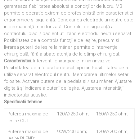
garantează fiabilitatea absolută a condiţiilor de lucru. MB
permite o operatie extrem de profesionistă prin caracteristici
ergonomice şi siguranţă. Conexiunea electrodului neutru este
in permanenţă monitorizată. Controlul de siguranţă al
contactului plăcii/ pacient utilizând electrodul neutru separat.
Posibilitatea de a controla funcţiile de ieşire, precum şi
livrarea puterii de ieşire la mâner, permite o intervenţie
chirurgicală, fără a abate atenţia de la câmp chirurgical.
Caracteristici
: Interventii chirurgicale minim invazive.
Posibilitatea de a folosi forcepsul bipolar. Posibilitatea de a
utiliza separat electrodul neutru. Memorarea ultimelor setari
folosite. Activare putere de la pedala şi / sau mâner. Ajustare
digitală şi indicare a puterii de ieşire. Ajustarea intensităţii
indicatorului acustic.
Specificatii tehnice
:
Puterea maxima de
120W/250 ohm;
160W/250 ohm;
iesire CUT:
Puterea maxima de
90W/200 ohm;
120W/200 ohm;
iesire BLEND: