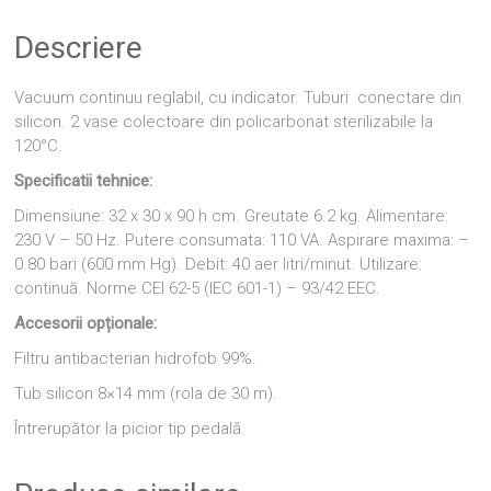
Descriere
Vacuum continuu reglabil, cu indicator. Tuburi conectare din
silicon. 2 vase colectoare din policarbonat sterilizabile la
120°C.
Specificatii tehnice:
Dimensiune: 32 x 30 x 90 h cm. Greutate 6.2 kg. Alimentare:
230 V – 50 Hz. Putere consumata: 110 VA. Aspirare maxima: –
0.80 bari (600 mm Hg). Debit: 40 aer litri/minut. Utilizare:
continuă. Norme CEI 62-5 (IEC 601-1) – 93/42 EEC.
Accesorii opționale:
Filtru antibacterian hidrofob 99%.
Tub silicon 8×14 mm (rola de 30 m).
Întrerupător la picior tip pedală.