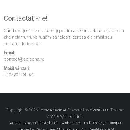
Contactați-ne!
Când doriți să ne contactați pentru a discuta despre preț sau
alte nelămuriri, vă rugăm să folosiți adresa de email sau
numărul de telefon!
Email:
contact@edicena.ro
Mobil vânzări:
+40720.204.021
Copyright © 2026
. Powered by
. Theme:
Edicena Medical
WordPress
Ample by
.
ThemeGrill
Acasă
Aparatură Medicală
Ambulanțe
Imobilizare și Transport
Intervenție, Resuscitare, Monitorizare
ATI
Ventilatoare ATI