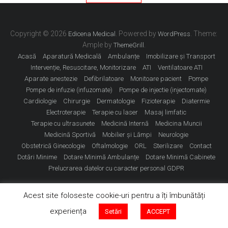
Copyright © 2026
. Powered by
. Theme:
Edicena Medical
WordPress
Ample by
.
ThemeGrill
Acasă
Aparatură Medicală
Ambulanțe
Imobilizare și Transport
Intervenție, Resuscitare, Monitorizare
ATI
Ventilatoare ATI
Aparate anestezie
Defibrilatoare
Monitoare pacient
Pompe
Pompe de infuzie (infuzomate)
Pompe de injectie (injectomate)
Cardiologie
Chirurgie
Dermatologie
Fizioterapie
Diatermie
Electroterapie
Terapie cu laser
Masaj limfatic
Terapie cu ultrasunete
Medicină Internă
Medicina Muncii
Medicină Sportivă
Mobilier și Lămpi
Neurologie
Obstetrică Ginecologie
Oftalmologie
ORL
Sterilizare
Contact
Dotări Minime
Dotare Minimă Ambulanțe
Dotare Minimă Cabinete
Prelucrarea datelor cu caracter personal GDPR
Acest site foloseste cookie-uri pentru a îți îmbunătăți
experiența
Setări
ACCEPT