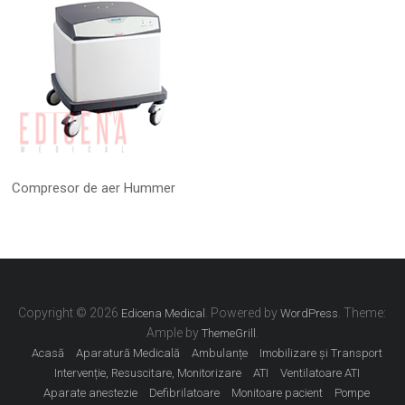
Compresor de aer Hummer
Copyright © 2026
. Powered by
. Theme:
Edicena Medical
WordPress
Ample by
.
ThemeGrill
Acasă
Aparatură Medicală
Ambulanțe
Imobilizare și Transport
Intervenție, Resuscitare, Monitorizare
ATI
Ventilatoare ATI
Aparate anestezie
Defibrilatoare
Monitoare pacient
Pompe