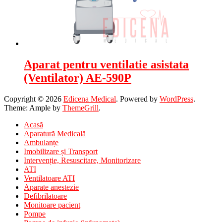
Aparat pentru ventilatie asistata
(Ventilator) AE-590P
Copyright © 2026
Edicena Medical
. Powered by
WordPress
.
Theme: Ample by
ThemeGrill
.
Acasă
Aparatură Medicală
Ambulanțe
Imobilizare și Transport
Intervenție, Resuscitare, Monitorizare
ATI
Ventilatoare ATI
Aparate anestezie
Defibrilatoare
Monitoare pacient
Pompe