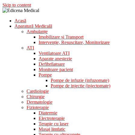
Skip to content
Acasă
Aparatura Medicala
Aparatură Medicală
Edicena Medical
Ambulanțe
Imobilizare și Transport
Intervenție, Resuscitare, Monitorizare
ATI
Ventilatoare ATI
Aparate anestezie
Defibrilatoare
Monitoare pacient
Pompe
Pompe de infuzie (infuzomate)
Pompe de injectie (injectomate)
Cardiologie
Chirurgie
Dermatologie
Fizioterapie
Diatermie
Electroterapie
Terapie cu laser
Masaj limfatic
Terapie cu ultrasunete