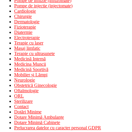
Pompe de infuzie (infuzomate)
Pompe de injectie (injectomate)
Cardiologie
Chirurgie
Dermatologie
Fizioterapie
Diatermie
Electroterapie
Terapie cu laser
Masaj limfatic
Terapie cu ultrasunete
Medicină Internă
Medicina Muncii
Medicină Sportivă
Mobilier și Lămpi
Neurologie
Obstetrică Ginecologie
Oftalmologie
ORL
Sterilizare
Contact
Dotări Minime
Dotare Minimă Ambulanțe
Dotare Minimă Cabinete
Prelucrarea datelor cu caracter personal GDPR