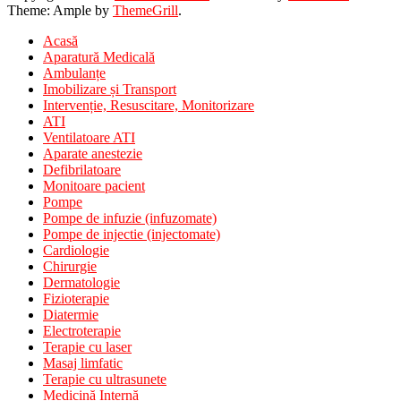
Theme: Ample by
ThemeGrill
.
Acasă
Aparatură Medicală
Ambulanțe
Imobilizare și Transport
Intervenție, Resuscitare, Monitorizare
ATI
Ventilatoare ATI
Aparate anestezie
Defibrilatoare
Monitoare pacient
Pompe
Pompe de infuzie (infuzomate)
Pompe de injectie (injectomate)
Cardiologie
Chirurgie
Dermatologie
Fizioterapie
Diatermie
Electroterapie
Terapie cu laser
Masaj limfatic
Terapie cu ultrasunete
Medicină Internă