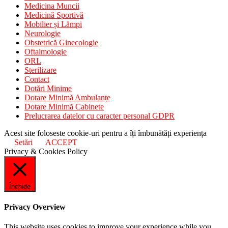
Medicina Muncii
Medicină Sportivă
Mobilier și Lămpi
Neurologie
Obstetrică Ginecologie
Oftalmologie
ORL
Sterilizare
Contact
Dotări Minime
Dotare Minimă Ambulanțe
Dotare Minimă Cabinete
Prelucrarea datelor cu caracter personal GDPR
Acest site foloseste cookie-uri pentru a îți îmbunătăți experiența
Setări
ACCEPT
Privacy & Cookies Policy
Închide
Privacy Overview
This website uses cookies to improve your experience while you