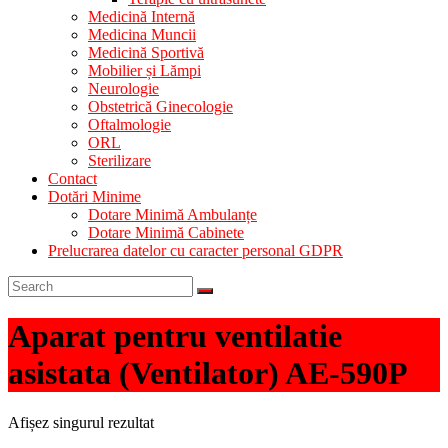
Medicină Internă
Medicina Muncii
Medicină Sportivă
Mobilier și Lămpi
Neurologie
Obstetrică Ginecologie
Oftalmologie
ORL
Sterilizare
Contact
Dotări Minime
Dotare Minimă Ambulanțe
Dotare Minimă Cabinete
Prelucrarea datelor cu caracter personal GDPR
Aparat pentru ventilatie
asistata (Ventilator) AE-590P
Afișez singurul rezultat