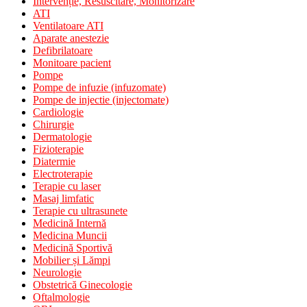
Intervenție, Resuscitare, Monitorizare
ATI
Ventilatoare ATI
Aparate anestezie
Defibrilatoare
Monitoare pacient
Pompe
Pompe de infuzie (infuzomate)
Pompe de injectie (injectomate)
Cardiologie
Chirurgie
Dermatologie
Fizioterapie
Diatermie
Electroterapie
Terapie cu laser
Masaj limfatic
Terapie cu ultrasunete
Medicină Internă
Medicina Muncii
Medicină Sportivă
Mobilier și Lămpi
Neurologie
Obstetrică Ginecologie
Oftalmologie