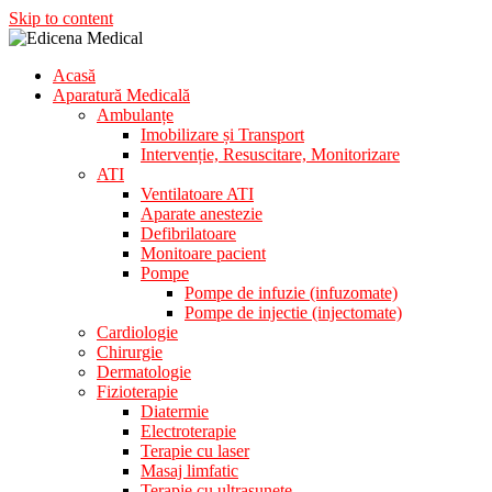
Skip to content
Acasă
Aparatura Medicala
Aparatură Medicală
Edicena Medical
Ambulanțe
Imobilizare și Transport
Intervenție, Resuscitare, Monitorizare
ATI
Ventilatoare ATI
Aparate anestezie
Defibrilatoare
Monitoare pacient
Pompe
Pompe de infuzie (infuzomate)
Pompe de injectie (injectomate)
Cardiologie
Chirurgie
Dermatologie
Fizioterapie
Diatermie
Electroterapie
Terapie cu laser
Masaj limfatic
Terapie cu ultrasunete