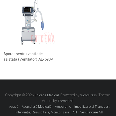
Aparat pentru ventilatie
asistata (Ventilator) AE-590P
Copyright © 2026
. Powered by
. Theme:
Edicena Medical
WordPress
Ample by
.
ThemeGrill
Acasă
Aparatură Medicală
Ambulanțe
Imobilizare și Transport
Intervenție, Resuscitare, Monitorizare
ATI
Ventilatoare ATI