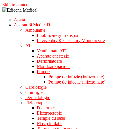
Skip to content
Acasă
Aparatura Medicala
Aparatură Medicală
Edicena Medical
Ambulanțe
Imobilizare și Transport
Intervenție, Resuscitare, Monitorizare
ATI
Ventilatoare ATI
Aparate anestezie
Defibrilatoare
Monitoare pacient
Pompe
Pompe de infuzie (infuzomate)
Pompe de injectie (injectomate)
Cardiologie
Chirurgie
Dermatologie
Fizioterapie
Diatermie
Electroterapie
Terapie cu laser
Masaj limfatic
Terapie cu ultrasunete