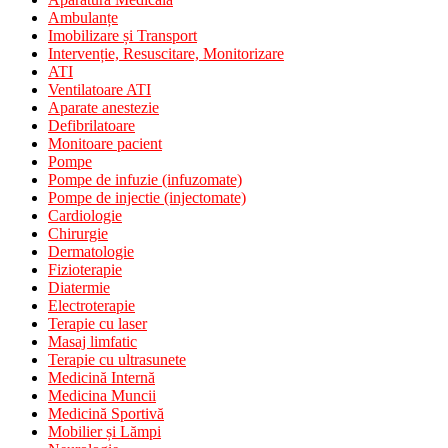
Ambulanțe
Imobilizare și Transport
Intervenție, Resuscitare, Monitorizare
ATI
Ventilatoare ATI
Aparate anestezie
Defibrilatoare
Monitoare pacient
Pompe
Pompe de infuzie (infuzomate)
Pompe de injectie (injectomate)
Cardiologie
Chirurgie
Dermatologie
Fizioterapie
Diatermie
Electroterapie
Terapie cu laser
Masaj limfatic
Terapie cu ultrasunete
Medicină Internă
Medicina Muncii
Medicină Sportivă
Mobilier și Lămpi