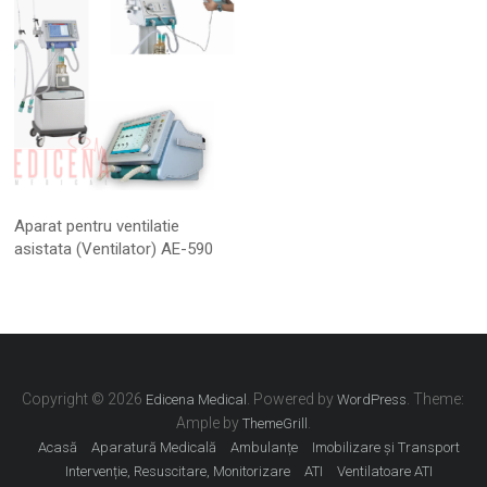
Aparat pentru ventilatie
asistata (Ventilator) AE-590
Copyright © 2026
. Powered by
. Theme:
Edicena Medical
WordPress
Ample by
.
ThemeGrill
Acasă
Aparatură Medicală
Ambulanțe
Imobilizare și Transport
Intervenție, Resuscitare, Monitorizare
ATI
Ventilatoare ATI