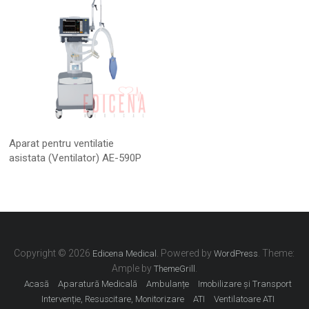
Aparat pentru ventilatie
asistata (Ventilator) AE-590P
Copyright © 2026
. Powered by
. Theme:
Edicena Medical
WordPress
Ample by
.
ThemeGrill
Acasă
Aparatură Medicală
Ambulanțe
Imobilizare și Transport
Intervenție, Resuscitare, Monitorizare
ATI
Ventilatoare ATI