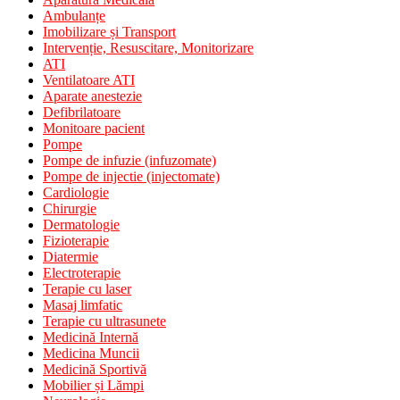
Ambulanțe
Imobilizare și Transport
Intervenție, Resuscitare, Monitorizare
ATI
Ventilatoare ATI
Aparate anestezie
Defibrilatoare
Monitoare pacient
Pompe
Pompe de infuzie (infuzomate)
Pompe de injectie (injectomate)
Cardiologie
Chirurgie
Dermatologie
Fizioterapie
Diatermie
Electroterapie
Terapie cu laser
Masaj limfatic
Terapie cu ultrasunete
Medicină Internă
Medicina Muncii
Medicină Sportivă
Mobilier și Lămpi