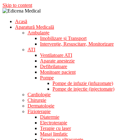
Skip to content
Acasă
Aparatura Medicala
Aparatură Medicală
Edicena Medical
Ambulanțe
Imobilizare și Transport
Intervenție, Resuscitare, Monitorizare
ATI
Ventilatoare ATI
Aparate anestezie
Defibrilatoare
Monitoare pacient
Pompe
Pompe de infuzie (infuzomate)
Pompe de injectie (injectomate)
Cardiologie
Chirurgie
Dermatologie
Fizioterapie
Diatermie
Electroterapie
Terapie cu laser
Masaj limfatic
Terapie cu ultrasunete