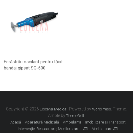
Ferăstrău oscilant pentru tăiat
bandaj gipsat SG-600
Copyright © 2026
. Powered by
. Theme:
Edicena Medical
WordPress
Ample by
.
ThemeGrill
Acasă
Aparatură Medicală
Ambulanțe
Imobilizare și Transport
Intervenție, Resuscitare, Monitorizare
ATI
Ventilatoare ATI