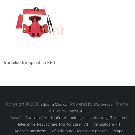
Imobilizator spinal tip KED
Copyright © 2026
. Powered by
. Theme:
Edicena Medical
WordPress
Ample by
.
ThemeGrill
Acasă
Aparatură Medicală
Ambulanțe
Imobilizare și Transport
Intervenție, Resuscitare, Monitorizare
ATI
Ventilatoare ATI
Aparate anestezie
Defibrilatoare
Monitoare pacient
Pompe