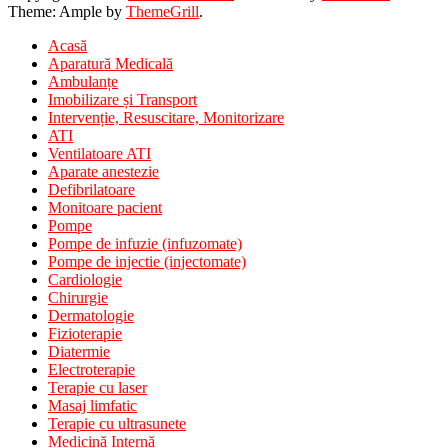
Theme: Ample by
ThemeGrill
.
Acasă
Aparatură Medicală
Ambulanțe
Imobilizare și Transport
Intervenție, Resuscitare, Monitorizare
ATI
Ventilatoare ATI
Aparate anestezie
Defibrilatoare
Monitoare pacient
Pompe
Pompe de infuzie (infuzomate)
Pompe de injectie (injectomate)
Cardiologie
Chirurgie
Dermatologie
Fizioterapie
Diatermie
Electroterapie
Terapie cu laser
Masaj limfatic
Terapie cu ultrasunete
Medicină Internă