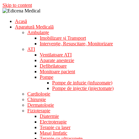
Skip to content
Acasă
Aparatura Medicala
Aparatură Medicală
Edicena Medical
Ambulanțe
Imobilizare și Transport
Intervenție, Resuscitare, Monitorizare
ATI
Ventilatoare ATI
Aparate anestezie
Defibrilatoare
Monitoare pacient
Pompe
Pompe de infuzie (infuzomate)
Pompe de injectie (injectomate)
Cardiologie
Chirurgie
Dermatologie
Fizioterapie
Diatermie
Electroterapie
Terapie cu laser
Masaj limfatic
Terapie cu ultrasunete