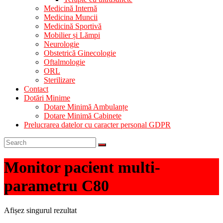
Medicină Internă
Medicina Muncii
Medicină Sportivă
Mobilier și Lămpi
Neurologie
Obstetrică Ginecologie
Oftalmologie
ORL
Sterilizare
Contact
Dotări Minime
Dotare Minimă Ambulanțe
Dotare Minimă Cabinete
Prelucrarea datelor cu caracter personal GDPR
Monitor pacient multi-
parametru C80
Afișez singurul rezultat