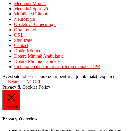
Medicina Muncii
Medicină Sportivă
Mobilier și Lămpi
Neurologie
Obstetrică Ginecologie
Oftalmologie
ORL
Sterilizare
Contact
Dotări Minime
Dotare Minimă Ambulanțe
Dotare Minimă Cabinete
Prelucrarea datelor cu caracter personal GDPR
Acest site foloseste cookie-uri pentru a îți îmbunătăți experiența
Setări
ACCEPT
Privacy & Cookies Policy
Închide
Privacy Overview
This website uses cookies to improve your experience while you