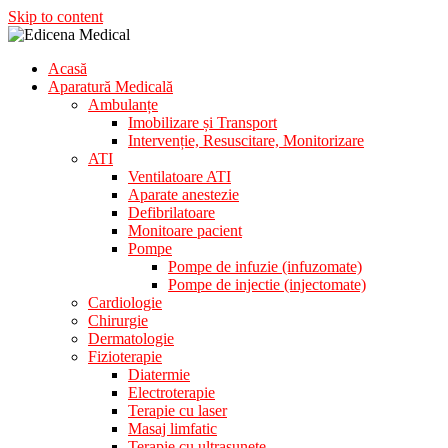
Skip to content
Acasă
Aparatura Medicala
Aparatură Medicală
Edicena Medical
Ambulanțe
Imobilizare și Transport
Intervenție, Resuscitare, Monitorizare
ATI
Ventilatoare ATI
Aparate anestezie
Defibrilatoare
Monitoare pacient
Pompe
Pompe de infuzie (infuzomate)
Pompe de injectie (injectomate)
Cardiologie
Chirurgie
Dermatologie
Fizioterapie
Diatermie
Electroterapie
Terapie cu laser
Masaj limfatic
Terapie cu ultrasunete