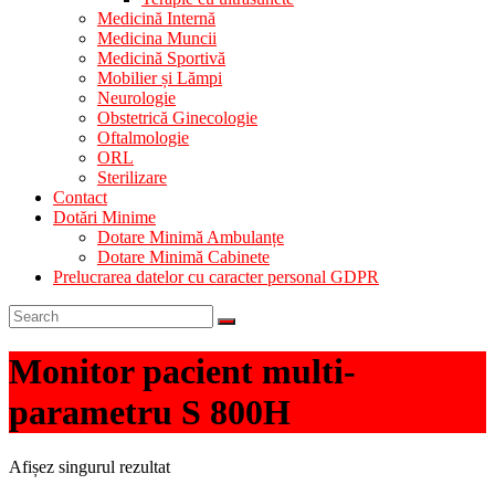
Medicină Internă
Medicina Muncii
Medicină Sportivă
Mobilier și Lămpi
Neurologie
Obstetrică Ginecologie
Oftalmologie
ORL
Sterilizare
Contact
Dotări Minime
Dotare Minimă Ambulanțe
Dotare Minimă Cabinete
Prelucrarea datelor cu caracter personal GDPR
Monitor pacient multi-
parametru S 800H
Afișez singurul rezultat