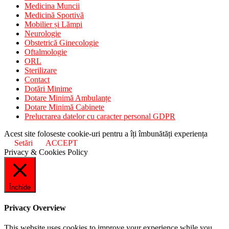
Medicina Muncii
Medicină Sportivă
Mobilier și Lămpi
Neurologie
Obstetrică Ginecologie
Oftalmologie
ORL
Sterilizare
Contact
Dotări Minime
Dotare Minimă Ambulanțe
Dotare Minimă Cabinete
Prelucrarea datelor cu caracter personal GDPR
Acest site foloseste cookie-uri pentru a îți îmbunătăți experiența
Setări
ACCEPT
Privacy & Cookies Policy
Închide
Privacy Overview
This website uses cookies to improve your experience while you