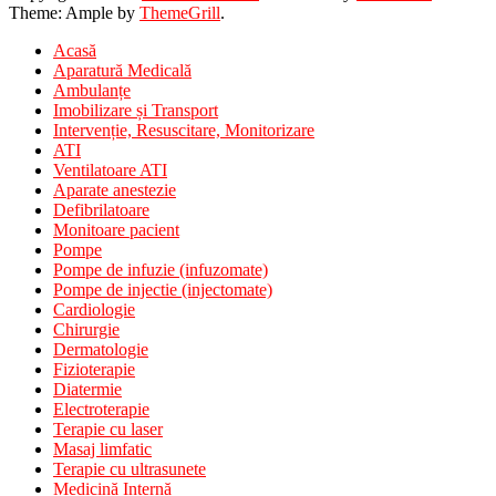
Theme: Ample by
ThemeGrill
.
Acasă
Aparatură Medicală
Ambulanțe
Imobilizare și Transport
Intervenție, Resuscitare, Monitorizare
ATI
Ventilatoare ATI
Aparate anestezie
Defibrilatoare
Monitoare pacient
Pompe
Pompe de infuzie (infuzomate)
Pompe de injectie (injectomate)
Cardiologie
Chirurgie
Dermatologie
Fizioterapie
Diatermie
Electroterapie
Terapie cu laser
Masaj limfatic
Terapie cu ultrasunete
Medicină Internă