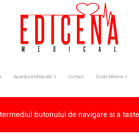
ă
Aparatură Medicală
Contact
Dotări Minime
ntermediul butonului de navigare si a taste