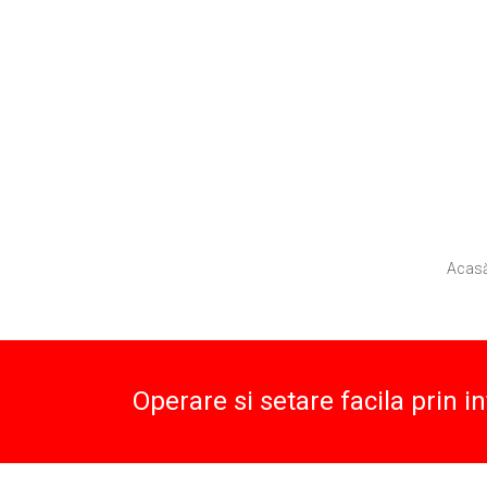
Skip
to
content
Aparatura
Edicena
Medicala
Acas
Medical
Operare si setare facila prin i