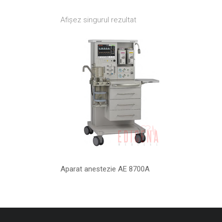
Afișez singurul rezultat
Aparat anestezie AE 8700A