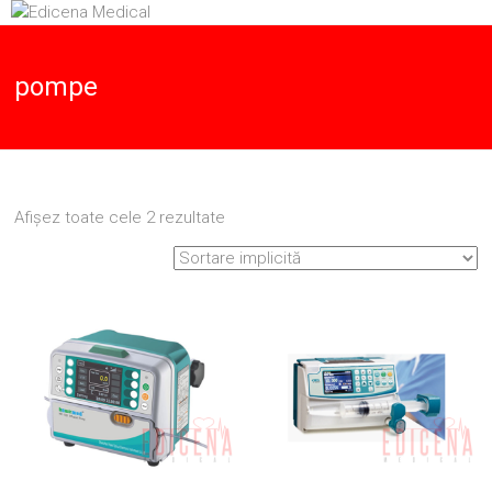
Skip
to
Aparatura
Edicena
Medicala
content
pompe
Medical
Afișez toate cele 2 rezultate