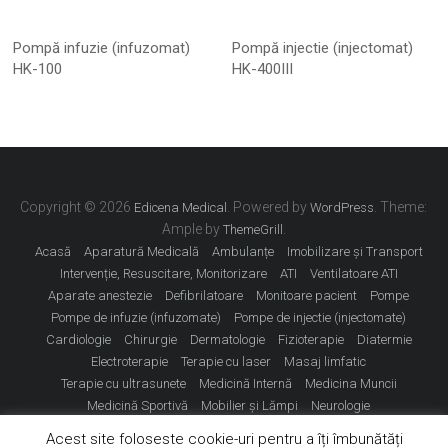
Pompă infuzie (infuzomat)
Pompă injectie (injectomat)
HK-100
HK-400III
Copyright © 2026
. Powered by
. Theme:
Edicena Medical
WordPress
Ample by
.
ThemeGrill
Acasă
Aparatură Medicală
Ambulanțe
Imobilizare și Transport
Intervenție, Resuscitare, Monitorizare
ATI
Ventilatoare ATI
Aparate anestezie
Defibrilatoare
Monitoare pacient
Pompe
Pompe de infuzie (infuzomate)
Pompe de injectie (injectomate)
Cardiologie
Chirurgie
Dermatologie
Fizioterapie
Diatermie
Electroterapie
Terapie cu laser
Masaj limfatic
Terapie cu ultrasunete
Medicină Internă
Medicina Muncii
Medicină Sportivă
Mobilier și Lămpi
Neurologie
Obstetrică Ginecologie
Oftalmologie
ORL
Sterilizare
Contact
Acest site foloseste cookie-uri pentru a îți îmbunătăți