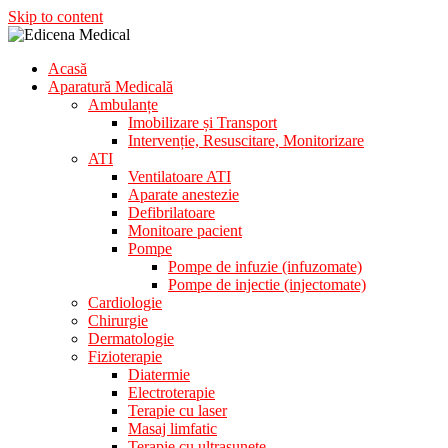
Skip to content
Acasă
Aparatura Medicala
Aparatură Medicală
Edicena Medical
Ambulanțe
Imobilizare și Transport
Intervenție, Resuscitare, Monitorizare
ATI
Ventilatoare ATI
Aparate anestezie
Defibrilatoare
Monitoare pacient
Pompe
Pompe de infuzie (infuzomate)
Pompe de injectie (injectomate)
Cardiologie
Chirurgie
Dermatologie
Fizioterapie
Diatermie
Electroterapie
Terapie cu laser
Masaj limfatic
Terapie cu ultrasunete