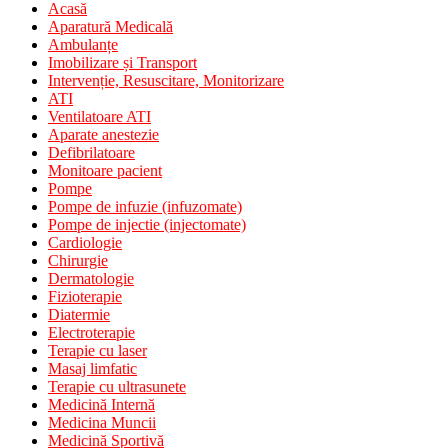
Acasă
Aparatură Medicală
Ambulanțe
Imobilizare și Transport
Intervenție, Resuscitare, Monitorizare
ATI
Ventilatoare ATI
Aparate anestezie
Defibrilatoare
Monitoare pacient
Pompe
Pompe de infuzie (infuzomate)
Pompe de injectie (injectomate)
Cardiologie
Chirurgie
Dermatologie
Fizioterapie
Diatermie
Electroterapie
Terapie cu laser
Masaj limfatic
Terapie cu ultrasunete
Medicină Internă
Medicina Muncii
Medicină Sportivă