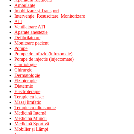
Ambulanțe
Imobilizare și Transport
Intervenție, Resuscitare, Monitorizare
ATI
Ventilatoare ATI
Aparate anestezie
Defibrilatoare
Monitoare pacient
Pompe
Pompe de infuzie (infuzomate)
Pompe de injectie (injectomate)
Cardiologie
Chirurgie
Dermatologie
Fizioterapie
Diatermie
Electroterapie
Terapie cu laser
Masaj limfatic
Terapie cu ultrasunete
Medicină Internă
Medicina Muncii
Medicină Sportivă
Mobilier și Lămpi