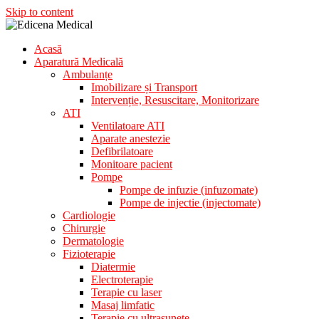
Skip to content
Acasă
Aparatura Medicala
Aparatură Medicală
Edicena Medical
Ambulanțe
Imobilizare și Transport
Intervenție, Resuscitare, Monitorizare
ATI
Ventilatoare ATI
Aparate anestezie
Defibrilatoare
Monitoare pacient
Pompe
Pompe de infuzie (infuzomate)
Pompe de injectie (injectomate)
Cardiologie
Chirurgie
Dermatologie
Fizioterapie
Diatermie
Electroterapie
Terapie cu laser
Masaj limfatic
Terapie cu ultrasunete