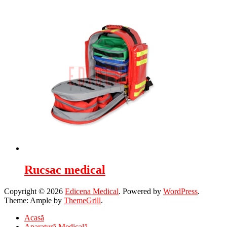
Rucsac medical
Copyright © 2026
Edicena Medical
. Powered by
WordPress
.
Theme: Ample by
ThemeGrill
.
Acasă
Aparatură Medicală