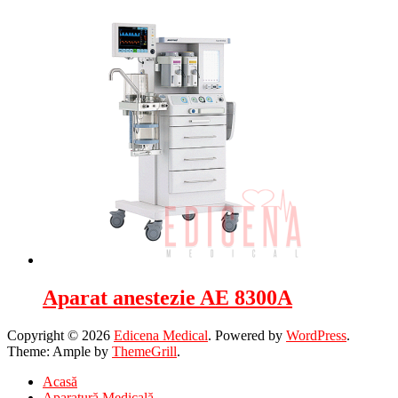
Aparat anestezie AE 8300A
Copyright © 2026
Edicena Medical
. Powered by
WordPress
.
Theme: Ample by
ThemeGrill
.
Acasă
Aparatură Medicală