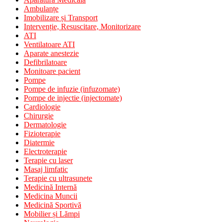
Ambulanțe
Imobilizare și Transport
Intervenție, Resuscitare, Monitorizare
ATI
Ventilatoare ATI
Aparate anestezie
Defibrilatoare
Monitoare pacient
Pompe
Pompe de infuzie (infuzomate)
Pompe de injectie (injectomate)
Cardiologie
Chirurgie
Dermatologie
Fizioterapie
Diatermie
Electroterapie
Terapie cu laser
Masaj limfatic
Terapie cu ultrasunete
Medicină Internă
Medicina Muncii
Medicină Sportivă
Mobilier și Lămpi