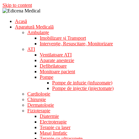
Skip to content
Acasă
Aparatura Medicala
Aparatură Medicală
Edicena Medical
Ambulanțe
Imobilizare și Transport
Intervenție, Resuscitare, Monitorizare
ATI
Ventilatoare ATI
Aparate anestezie
Defibrilatoare
Monitoare pacient
Pompe
Pompe de infuzie (infuzomate)
Pompe de injectie (injectomate)
Cardiologie
Chirurgie
Dermatologie
Fizioterapie
Diatermie
Electroterapie
Terapie cu laser
Masaj limfatic
Terapie cu ultrasunete