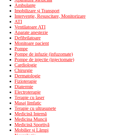
Ambulanțe
Imobilizare și Transport
Intervenție, Resuscitare, Monitorizare
ATI
Ventilatoare ATI
Aparate anestezie
Defibrilatoare
Monitoare pacient
Pompe
Pompe de infuzie (infuzomate)
Pompe de injectie (injectomate)
Cardiologie
Chirurgie
Dermatologie
Fizioterapie
Diatermie
Electroterapie
Terapie cu laser
Masaj limfatic
Terapie cu ultrasunete
Medicină Internă
Medicina Muncii
Medicină Sportivă
Mobilier și Lămpi