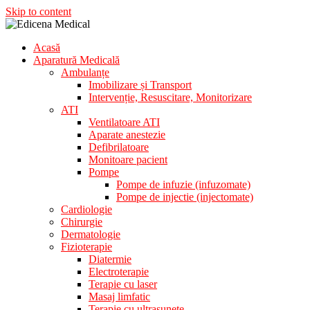
Skip to content
Acasă
Aparatura Medicala
Aparatură Medicală
Edicena Medical
Ambulanțe
Imobilizare și Transport
Intervenție, Resuscitare, Monitorizare
ATI
Ventilatoare ATI
Aparate anestezie
Defibrilatoare
Monitoare pacient
Pompe
Pompe de infuzie (infuzomate)
Pompe de injectie (injectomate)
Cardiologie
Chirurgie
Dermatologie
Fizioterapie
Diatermie
Electroterapie
Terapie cu laser
Masaj limfatic
Terapie cu ultrasunete