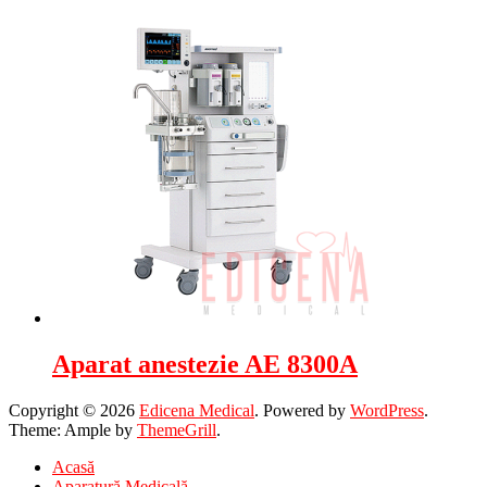
Aparat anestezie AE 8300A
Copyright © 2026
Edicena Medical
. Powered by
WordPress
.
Theme: Ample by
ThemeGrill
.
Acasă
Aparatură Medicală